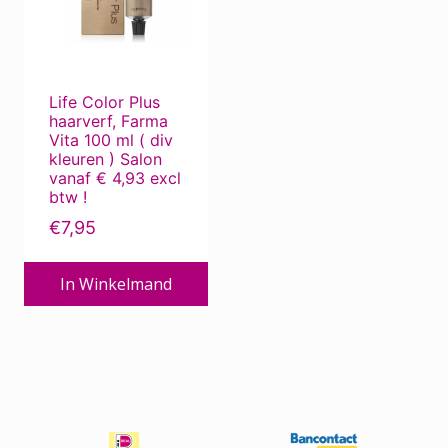
Deze
Beauty Pillow
optie
kan
Bescherming tegen de zon
gekozen
Bescherming tegen zon ...
Life Color Plus
worden
haarverf, Farma
Bevestigingsmiddelen
op
Vita 100 ml ( div
de
Borstels
kleuren ) Salon
vanaf € 4,93 excl
productpagina
Chemotherapie
btw !
Corona produkten
€
7,95
Dierverzorging
In Winkelmand
ECO-kapper, met oog voor milieu
Electro
Extensions
Haar / Hoofdhuid Verzorging
Haar / Hoofdhuidproblemen