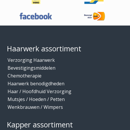
Haaraccessoires
Haarband / accessoires
Haarstukken
Footer
Haarwerk benodigdheden
Haarwerken
Haarwerk assortiment
High Heat Fiber
Verzorging Haarwerk
Hoofdhuidverzorging
Bevestigingsmiddelen
Hygiene
Chemotherapie
Haarwerk benodigdheden
Kammen
Haar / Hoofdhuid Verzorging
Kapmantels / Verfschorten
Mutsjes / Hoeden / Petten
Kappers benodigdheden
Wenkbrauwen / Wimpers
Kapperskoffers / Etuis
Kapper assortiment
Keratine Producten