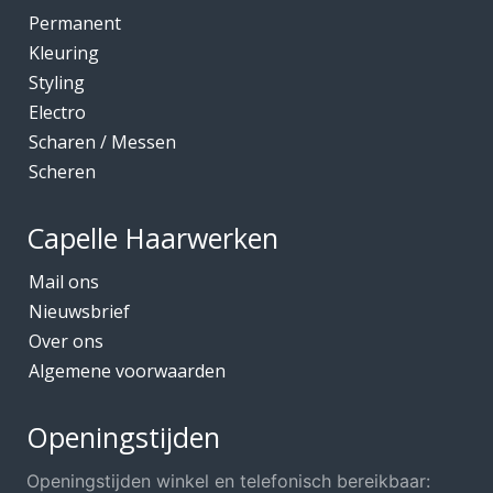
Kleuring
Permanent
Mediceuticals bij Chemo
Kleuring
Styling
Mediceuticals bij Haarherstel/verzorging
Electro
Mediceuticals bij Haaruitval
Scharen / Messen
Mediceuticals bij Hoofdhuidproblemen
Scheren
Merken O.A.
Capelle Haarwerken
Meubels Voor Kapsalon
Mobiele Kapper
Mail ons
Nieuwsbrief
Mutsjes *Opruiming*
Over ons
Mutsjes / Hoeden / Petten
Algemene voorwaarden
Nacht / slaapmutsjes
Nieuw in ons assortiment
Openingstijden
Ontharen
Openingstijden winkel en telefonisch bereikbaar: