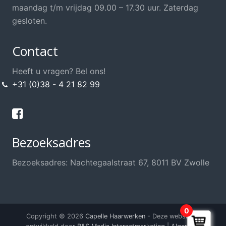
Opsteek Materialen
maandag t/m vrijdag 09.00 – 17.30 uur. Zaterdag
Permanent
gesloten.
Scharen / Messen
Contact
Scheren
Shampoo's / Conditioner
Heeft u vragen? Bel ons!
+31 (0)38 - 4 21 82 99
Sint / Kerstman / Funwig
Styling
Sweat Stop, anti transpirant
Bezoeksadres
Thuis knippen?
Training / School / Cursus
Bezoeksadres: Nachtegaalstraat 67, 8011 BV Zwolle
Verzorging Haarwerk
Voordeel Haarwerkshop
Voordeel Kappersshop
0
Copyright © 2026
Capelle Haarwerken
- Deze website is
Wenkbrauwen / Wimpers