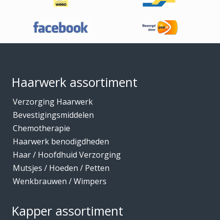
Haaraccessoires
Haarband / accessoires
Haarstukken
Footer
Haarwerk benodigdheden
Haarwerken
Haarwerk assortiment
High Heat Fiber
Verzorging Haarwerk
Hoofdhuidverzorging
Bevestigingsmiddelen
Hygiene
Chemotherapie
Haarwerk benodigdheden
Kammen
Haar / Hoofdhuid Verzorging
Kapmantels / Verfschorten
Mutsjes / Hoeden / Petten
Kappers benodigdheden
Wenkbrauwen / Wimpers
Kapperskoffers / Etuis
Kapper assortiment
Keratine Producten