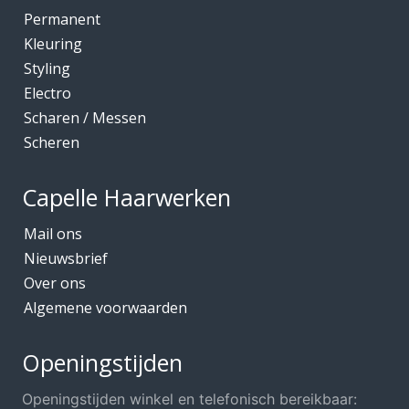
Kleuring
Permanent
Mediceuticals bij Chemo
Kleuring
Styling
Mediceuticals bij Haarherstel/verzorging
Electro
Mediceuticals bij Haaruitval
Scharen / Messen
Mediceuticals bij Hoofdhuidproblemen
Scheren
Merken O.A.
Capelle Haarwerken
Meubels Voor Kapsalon
Mobiele Kapper
Mail ons
Nieuwsbrief
Mutsjes *Opruiming*
Over ons
Mutsjes / Hoeden / Petten
Algemene voorwaarden
Nacht / slaapmutsjes
Nieuw in ons assortiment
Openingstijden
Ontharen
Openingstijden winkel en telefonisch bereikbaar: