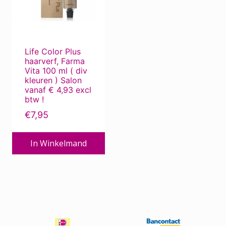
Deze
Beauty Pillow
optie
kan
Bescherming tegen de zon
gekozen
Bescherming tegen zon ...
Life Color Plus
worden
haarverf, Farma
Bevestigingsmiddelen
op
Vita 100 ml ( div
de
Borstels
kleuren ) Salon
vanaf € 4,93 excl
productpagina
Chemotherapie
btw !
Corona produkten
€
7,95
Dierverzorging
In Winkelmand
ECO-kapper, met oog voor milieu
Electro
Extensions
Haar / Hoofdhuid Verzorging
Haar / Hoofdhuidproblemen