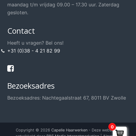
Opsteek Materialen
maandag t/m vrijdag 09.00 – 17.30 uur. Zaterdag
Permanent
gesloten.
Scharen / Messen
Contact
Scheren
Shampoo's / Conditioner
Heeft u vragen? Bel ons!
+31 (0)38 - 4 21 82 99
Sint / Kerstman / Funwig
Styling
Sweat Stop, anti transpirant
Bezoeksadres
Thuis knippen?
Training / School / Cursus
Bezoeksadres: Nachtegaalstraat 67, 8011 BV Zwolle
Verzorging Haarwerk
Voordeel Haarwerkshop
Voordeel Kappersshop
0
Copyright © 2026
Capelle Haarwerken
- Deze website is
Wenkbrauwen / Wimpers