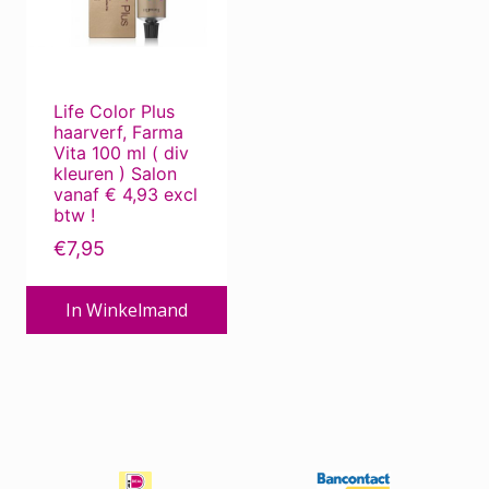
Deze
Beauty Pillow
optie
kan
Bescherming tegen de zon
gekozen
Bescherming tegen zon ...
Life Color Plus
worden
haarverf, Farma
Bevestigingsmiddelen
op
Vita 100 ml ( div
de
Borstels
kleuren ) Salon
vanaf € 4,93 excl
productpagina
Chemotherapie
btw !
Corona produkten
€
7,95
Dierverzorging
In Winkelmand
ECO-kapper, met oog voor milieu
Electro
Extensions
Haar / Hoofdhuid Verzorging
Haar / Hoofdhuidproblemen