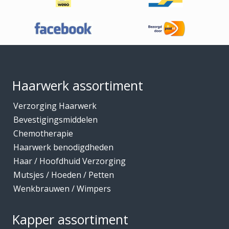
Haaraccessoires
Haarband / accessoires
Haarstukken
Footer
Haarwerk benodigdheden
Haarwerken
Haarwerk assortiment
High Heat Fiber
Verzorging Haarwerk
Hoofdhuidverzorging
Bevestigingsmiddelen
Hygiene
Chemotherapie
Haarwerk benodigdheden
Kammen
Haar / Hoofdhuid Verzorging
Kapmantels / Verfschorten
Mutsjes / Hoeden / Petten
Kappers benodigdheden
Wenkbrauwen / Wimpers
Kapperskoffers / Etuis
Kapper assortiment
Keratine Producten