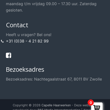
Opsteek Materialen
maandag t/m vrijdag 09.00 – 17.30 uur. Zaterdag
Permanent
gesloten.
Scharen / Messen
Contact
Scheren
Shampoo's / Conditioner
Heeft u vragen? Bel ons!
+31 (0)38 - 4 21 82 99
Sint / Kerstman / Funwig
Styling
Sweat Stop, anti transpirant
Bezoeksadres
Thuis knippen?
Training / School / Cursus
Bezoeksadres: Nachtegaalstraat 67, 8011 BV Zwolle
Verzorging Haarwerk
Voordeel Haarwerkshop
Voordeel Kappersshop
0
Copyright © 2026
Capelle Haarwerken
- Deze website is
Wenkbrauwen / Wimpers