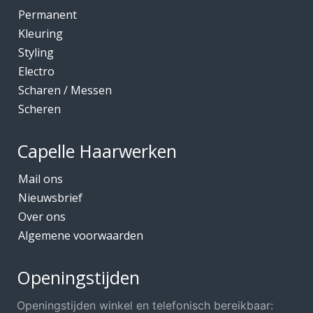
Kleuring
Permanent
Mediceuticals bij Chemo
Kleuring
Styling
Mediceuticals bij Haarherstel/verzorging
Electro
Mediceuticals bij Haaruitval
Scharen / Messen
Mediceuticals bij Hoofdhuidproblemen
Scheren
Merken O.A.
Capelle Haarwerken
Meubels Voor Kapsalon
Mobiele Kapper
Mail ons
Nieuwsbrief
Mutsjes *Opruiming*
Over ons
Mutsjes / Hoeden / Petten
Algemene voorwaarden
Nacht / slaapmutsjes
Nieuw in ons assortiment
Openingstijden
Ontharen
Openingstijden winkel en telefonisch bereikbaar: