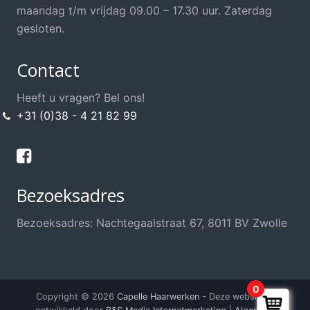
Opsteek Materialen
maandag t/m vrijdag 09.00 – 17.30 uur. Zaterdag
Permanent
gesloten.
Scharen / Messen
Contact
Scheren
Shampoo's / Conditioner
Heeft u vragen? Bel ons!
+31 (0)38 - 4 21 82 99
Sint / Kerstman / Funwig
Styling
Sweat Stop, anti transpirant
Bezoeksadres
Thuis knippen?
Training / School / Cursus
Bezoeksadres: Nachtegaalstraat 67, 8011 BV Zwolle
Verzorging Haarwerk
Voordeel Haarwerkshop
Voordeel Kappersshop
0
Copyright © 2026
Capelle Haarwerken
- Deze website is
Wenkbrauwen / Wimpers