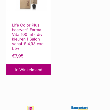
Deze
Beauty Pillow
optie
kan
Bescherming tegen de zon
gekozen
Bescherming tegen zon ...
Life Color Plus
worden
haarverf, Farma
Bevestigingsmiddelen
op
Vita 100 ml ( div
de
Borstels
kleuren ) Salon
vanaf € 4,93 excl
productpagina
Chemotherapie
btw !
Corona produkten
€
7,95
Dierverzorging
In Winkelmand
ECO-kapper, met oog voor milieu
Electro
Extensions
Haar / Hoofdhuid Verzorging
Haar / Hoofdhuidproblemen