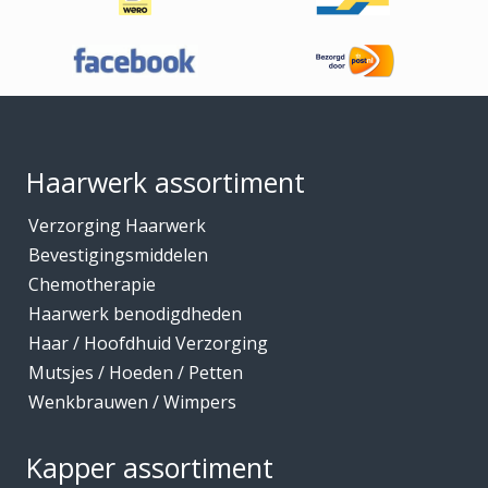
Haaraccessoires
Haarband / accessoires
Haarstukken
Footer
Haarwerk benodigdheden
Haarwerken
Haarwerk assortiment
High Heat Fiber
Verzorging Haarwerk
Hoofdhuidverzorging
Bevestigingsmiddelen
Hygiene
Chemotherapie
Haarwerk benodigdheden
Kammen
Haar / Hoofdhuid Verzorging
Kapmantels / Verfschorten
Mutsjes / Hoeden / Petten
Kappers benodigdheden
Wenkbrauwen / Wimpers
Kapperskoffers / Etuis
Kapper assortiment
Keratine Producten