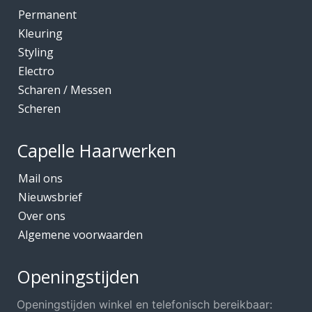
Kleuring
Permanent
Mediceuticals bij Chemo
Kleuring
Styling
Mediceuticals bij Haarherstel/verzorging
Electro
Mediceuticals bij Haaruitval
Scharen / Messen
Mediceuticals bij Hoofdhuidproblemen
Scheren
Merken O.A.
Capelle Haarwerken
Meubels Voor Kapsalon
Mobiele Kapper
Mail ons
Nieuwsbrief
Mutsjes *Opruiming*
Over ons
Mutsjes / Hoeden / Petten
Algemene voorwaarden
Nacht / slaapmutsjes
Nieuw in ons assortiment
Openingstijden
Ontharen
Openingstijden winkel en telefonisch bereikbaar: