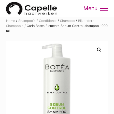
Menu
Skip
Skip
to
to
Menu
main
footer
Home
/
Shampoo's / Conditioner
/
Shampoo
/
Bijzondere
content
Shampoo's
/
Carin Botea Elements Sebum Control shampoo 1000
ml