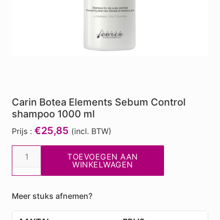
Carin Botea Elements Sebum Control
shampoo 1000 ml
€25,85
Prijs :
(incl. BTW)
Carin
TOEVOEGEN AAN
Botea
WINKELWAGEN
Elements
Sebum
Meer stuks afnemen?
Control
shampoo