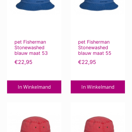
Dameshoeden, damespetten
Herenhoeden, herenpetten
Kinderpetten / Muts
Mutsjes
Zomercollectie mutsen / hoeden
pet Fisherman
pet Fisherman
Stonewashed
Stonewashed
blauw maat 53
blauw maat 55
€
22,95
€
22,95
Filter op prijs
In Winkelmand
In Winkelmand
Min.
Max.
Prijs:
€10
—
€30
Filter
prijs
prijs