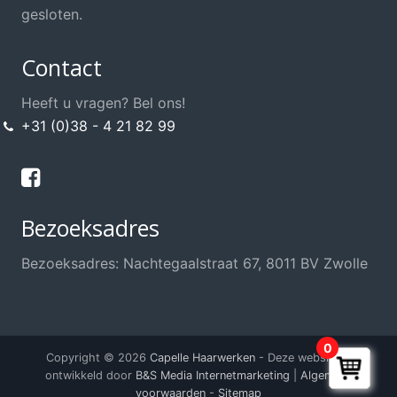
gesloten.
Contact
Heeft u vragen? Bel ons!
+31 (0)38 - 4 21 82 99
Bezoeksadres
Bezoeksadres: Nachtegaalstraat 67, 8011 BV Zwolle
0
Copyright © 2026
Capelle Haarwerken
- Deze website is
ontwikkeld door
B&S Media Internetmarketing
|
Algemene
voorwaarden
-
Sitemap