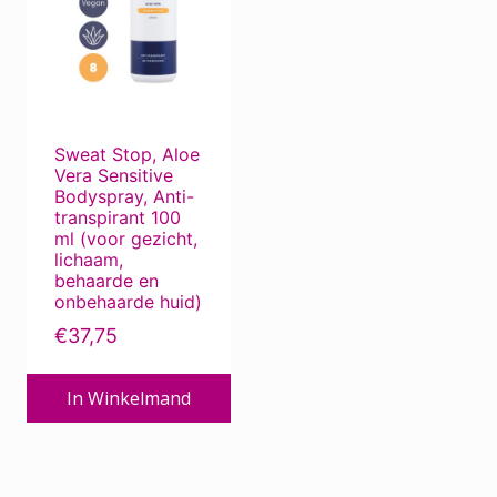
Filter op prijs
Sweat Stop, Aloe
Vera Sensitive
Min.
Max.
Prijs:
€30
—
€40
Filter
Bodyspray, Anti-
transpirant 100
prijs
prijs
ml (voor gezicht,
lichaam,
behaarde en
onbehaarde huid)
€
37,75
In Winkelmand