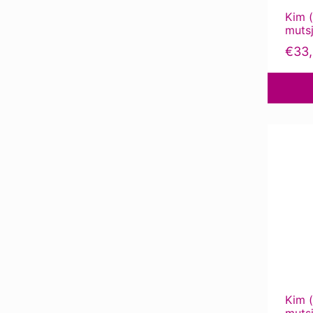
Kim (
muts
€
33
Kim (
muts