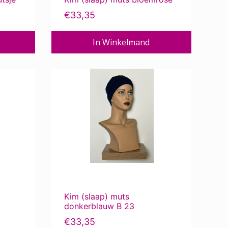
€
33,35
In Winkelmand
Kim (slaap) muts
donkerblauw B 23
€
33,35