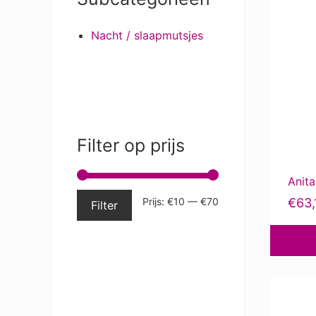
Sidebar
Nacht / slaapmutsjes
Filter op prijs
Anita
Min.
Max.
Prijs:
€10
—
€70
€
63,
Filter
prijs
prijs