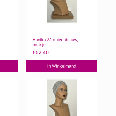
Annika 31 duivenblauw,
mutsje
€
52,40
In Winkelmand