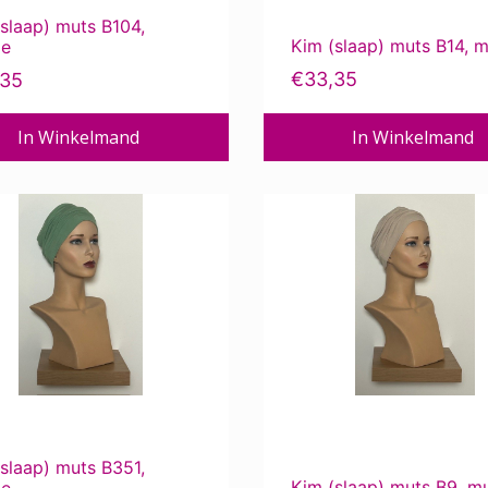
slaap) muts B104,
Kim (slaap) muts B14, m
je
€
33,35
,35
In Winkelmand
In Winkelmand
slaap) muts B351,
Kim (slaap) muts B9, mu
je