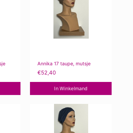
sje
Annika 17 taupe, mutsje
€
52,40
In Winkelmand