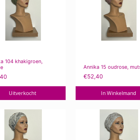
a 104 khakigroen,
Annika 15 oudrose, mut
je
€
52,40
,40
Uitverkocht
In Winkelmand