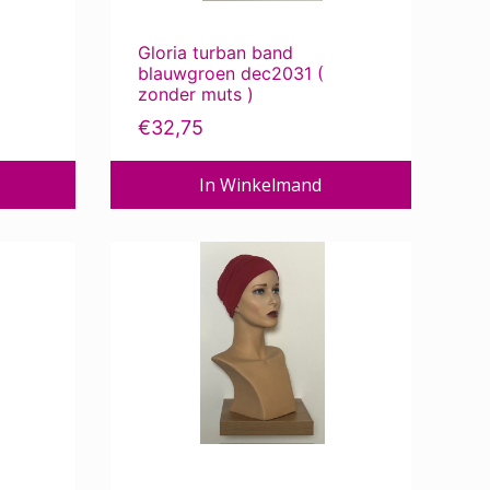
Gloria turban band
blauwgroen dec2031 (
zonder muts )
€
32,75
In Winkelmand