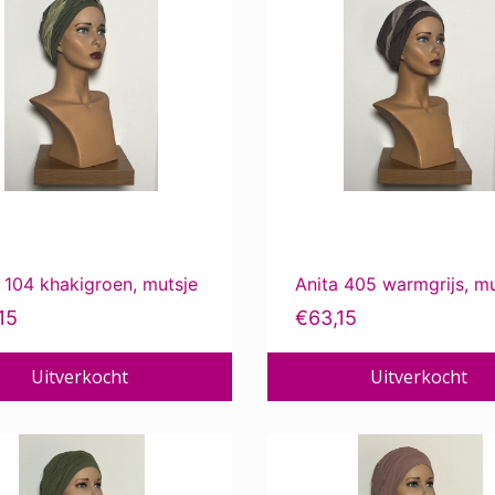
 104 khakigroen, mutsje
Anita 405 warmgrijs, mu
15
€
63,15
Uitverkocht
Uitverkocht