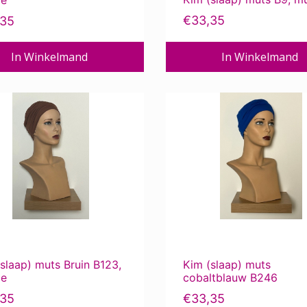
€
33,35
,35
In Winkelmand
In Winkelmand
slaap) muts Bruin B123,
Kim (slaap) muts
je
cobaltblauw B246
,35
€
33,35