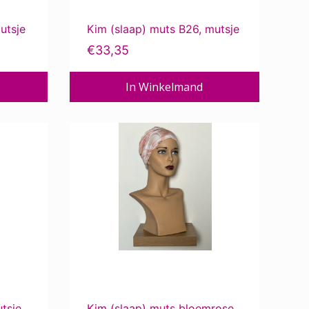
utsje
Kim (slaap) muts B26, mutsje
€
33,35
In Winkelmand
tsje
Kim (slaap) muts bloemrose