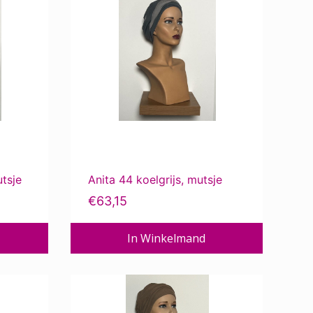
tsje
Anita 44 koelgrijs, mutsje
€
63,15
In Winkelmand