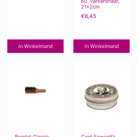
60. Varkenshaar,
21x2cm
€
6,45
In Winkelmand
In Winkelmand
Borstel Classic
Capt Fawcett’s