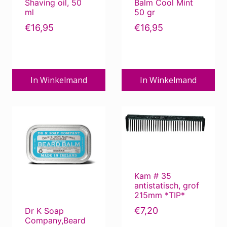
Shaving oil, 50
Balm Cool Mint
ml
50 gr
€
16,95
€
16,95
In Winkelmand
In Winkelmand
Kam # 35
antistatisch, grof
215mm *TIP*
€
7,20
Dr K Soap
Company,Beard