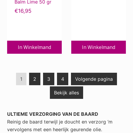
Balm Lime 50 gr
€
16,95
In Winkelmand
In Winkelmand
G
G
G
G
1
2
3
4
Volgende pagina
o
o
o
o
Bekijk alles
t
t
t
t
o
o
o
o
p
p
p
p
ULTIEME VERZORGING VAN DE BAARD
a
a
a
a
Reinig de baard terwijl je doucht en verzorg ‘m
g
g
g
g
vervolgens met een heerlijk geurende olie.
e
e
e
e