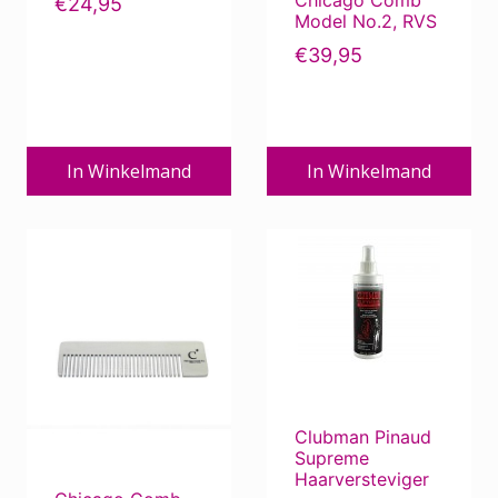
Chicago Comb
€
24,95
Model No.2, RVS
€
39,95
In Winkelmand
In Winkelmand
Clubman Pinaud
Supreme
Haarversteviger