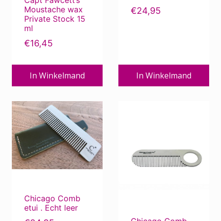
Capt Fawcett’s
Moustache wax
€
24,95
Private Stock 15
ml
€
16,45
In Winkelmand
In Winkelmand
Chicago Comb
etui . Echt leer