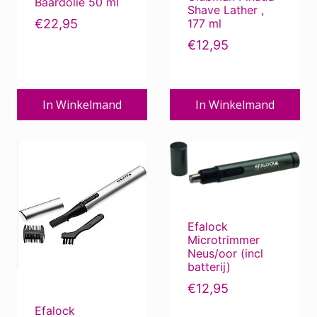
Baardolie 50 ml
Shave Lather ,
€
22,95
177 ml
€
12,95
In Winkelmand
In Winkelmand
Efalock
Microtrimmer
Neus/oor (incl
batterij)
€
12,95
Efalock