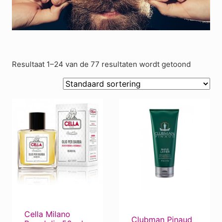
Filter op prijs
Resultaat 1–24 van de 77 resultaten wordt getoond
Min.
Max.
Prijs:
€0
—
€70
Filter
prijs
prijs
Cella Milano
Clubman Pinaud