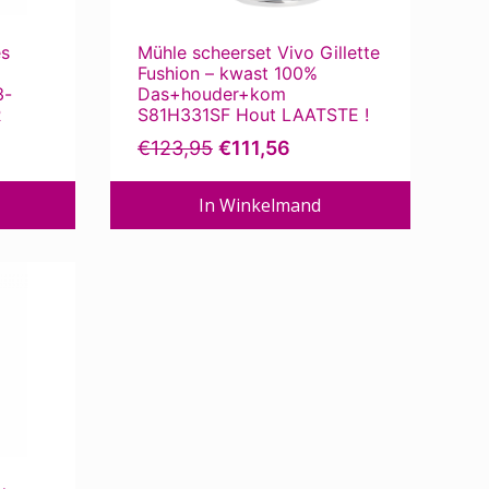
es
Mühle scheerset Vivo Gillette
Fushion – kwast 100%
3-
Das+houder+kom
R
S81H331SF Hout LAATSTE !
O
H
€
123,95
€
111,56
o
u
r
i
In Winkelmand
s
d
p
i
r
g
o
e
n
p
k
r
e
i
l
j
i
s
j
i
k
s
e
:
p
€
r
1
i
1