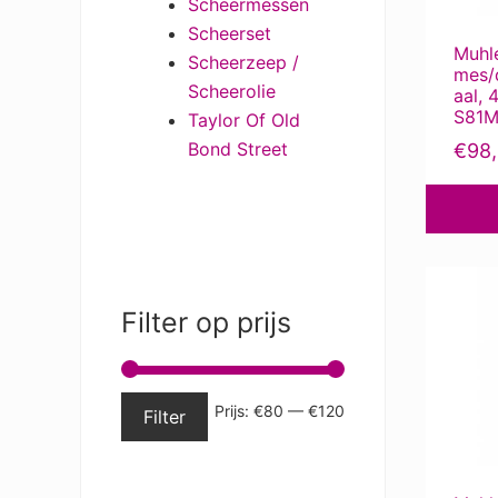
Scheermessen
Scheerset
Muhl
Scheerzeep /
mes/
Scheerolie
aal, 
S81
Taylor Of Old
Bond Street
€
98
Filter op prijs
Min.
Max.
Prijs:
€80
—
€120
Filter
prijs
prijs