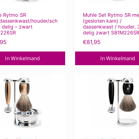
e Rytmo SR
Muhle Set Rytmo SR m
dassenkwast/houder/sch
(gesloten kam) /
4 delig – zwart
dassenkwast / houder, 
M226SR
delig zwart S81M226S
,95
€
81,95
In Winkelmand
In Winkelmand