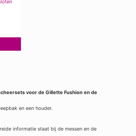
loten
j
1
s
,
w
5
a
6
s
.
:
€
1
2
3
,
9
5
.
scheersets voor de Gillette Fushion en de
 zeepbak en een houder.
breide informatie staat bij de messen en de