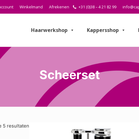
account
Winkelmand
Afrekenen
+31 (0)38 – 4 21 82 99
info@cap
Haarwerkshop
Kappersshop
Scheerset
e 5 resultaten