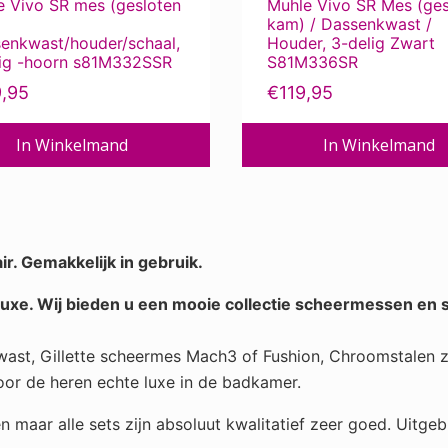
e Vivo SR mes (gesloten
Muhle Vivo SR Mes (ges
kam) / Dassenkwast /
senkwast/houder/schaal,
Houder, 3-delig Zwart
lig -hoorn s81M332SSR
S81M336SR
9,95
€
119,95
In Winkelmand
In Winkelmand
ir. Gemakkelijk in gebruik.
 luxe. Wij bieden u een mooie collectie scheermessen en 
 kwast, Gillette scheermes Mach3 of Fushion, Chroomstalen
Voor de heren echte luxe in de badkamer.
en maar alle sets zijn absoluut kwalitatief zeer goed. Uitge