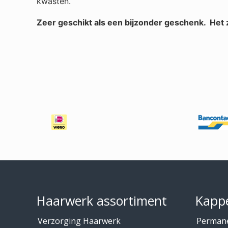
kwasten.
Zeer geschikt als een bijzonder geschenk. Het
Footer
Haarwerk assortiment
Kappe
Verzorging Haarwerk
Perman