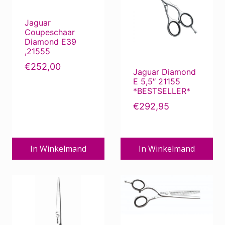
e
:
p
€
Min.
Max.
Prijs:
€0
—
€510
Filter
r
1
Jaguar
i
5
Coupeschaar
prijs
prijs
j
2
Diamond E39
s
,
,21555
w
0
a
0
€
252,00
Jaguar Diamond
s
.
E 5,5″ 21155
:
*BESTSELLER*
€
1
€
292,95
9
0
,
0
0
In Winkelmand
In Winkelmand
.