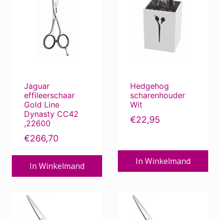
Jaguar
Hedgehog
effileerschaar
scharenhouder
Gold Line
Wit
Dynasty CC42
€
22,95
,22600
€
266,70
In Winkelmand
In Winkelmand