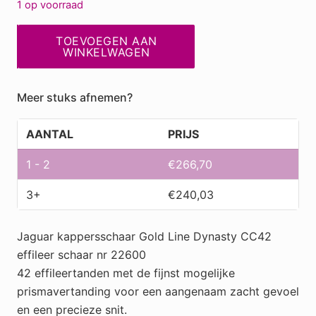
1 op voorraad
Jaguar
TOEVOEGEN AAN
effileerschaar
WINKELWAGEN
Gold
Line
Meer stuks afnemen?
Dynasty
CC42
AANTAL
PRIJS
,22600
aantal
1 - 2
€
266,70
3+
€
240,03
Jaguar kappersschaar Gold Line Dynasty CC42
effileer schaar nr 22600
42 effileertanden met de fijnst mogelijke
prismavertanding voor een aangenaam zacht gevoel
en een precieze snit.