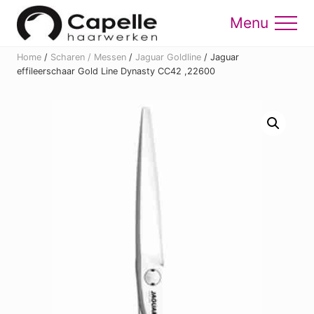
Menu
Skip
Skip
to
to
Menu
main
footer
Home
/
Scharen / Messen
/
Jaguar Goldline
/
Jaguar
content
effileerschaar Gold Line Dynasty CC42 ,22600