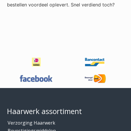
bestellen voordeel oplevert. Snel verdiend toch?
Footer
Haarwerk assortiment
Verzorging Haarwerk
Bevestigingsmiddelen