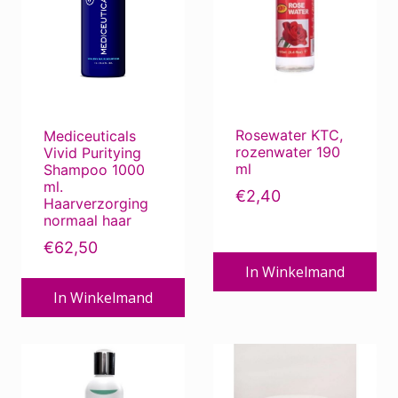
Rosewater KTC,
Mediceuticals
rozenwater 190
Vivid Puritying
ml
Shampoo 1000
ml.
€
2,40
Haarverzorging
normaal haar
€
62,50
In Winkelmand
In Winkelmand