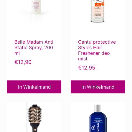
Onderhoudsprodukten Camaflex /
Aderans
Onderhoudsprodukten Dening Hair
Onderhoudsprodukten Gisela Mayer
Speciaal Voor Mannen
Synthetisch haar
Belle Madam Anti
Cantu protective
Static Spray, 200
Styles Hair
ml
Freshener deo
mist
€
12,90
€
12,95
Filter op prijs
In Winkelmand
In Winkelmand
Min.
Max.
Prijs:
€0
—
€130
Filter
prijs
prijs