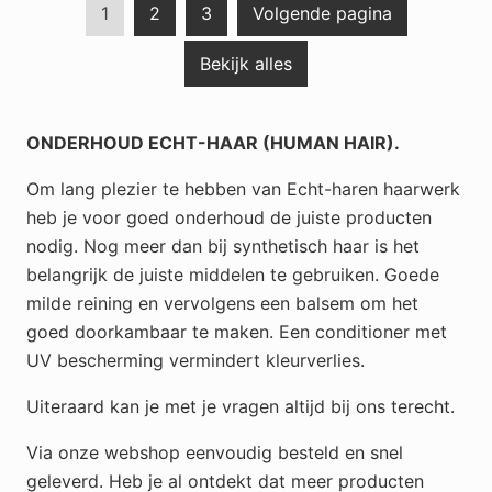
G
G
G
1
2
3
Volgende pagina
o
o
o
Bekijk alles
t
t
t
o
o
o
p
p
p
ONDERHOUD ECHT-HAAR (HUMAN HAIR).
a
a
a
g
g
g
Om lang plezier te hebben van Echt-haren haarwerk
e
e
e
heb je voor goed onderhoud de juiste producten
nodig. Nog meer dan bij synthetisch haar is het
belangrijk de juiste middelen te gebruiken. Goede
milde reining en vervolgens een balsem om het
goed doorkambaar te maken. Een conditioner met
UV bescherming vermindert kleurverlies.
Uiteraard kan je met je vragen altijd bij ons terecht.
Via onze webshop eenvoudig besteld en snel
geleverd. Heb je al ontdekt dat meer producten