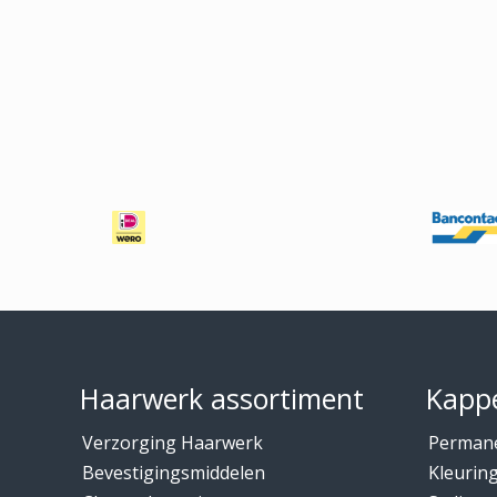
Footer
Haarwerk assortiment
Kappe
Verzorging Haarwerk
Perman
Bevestigingsmiddelen
Kleurin