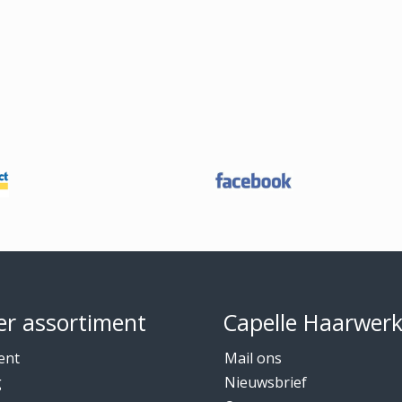
r assortiment
Capelle Haarwer
ent
Mail ons
g
Nieuwsbrief