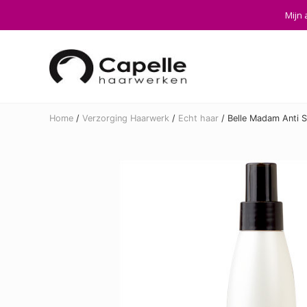
Skip
Skip
Skip
Mijn 
to
to
to
right
main
footer
header
content
navigation
Home
/
Verzorging Haarwerk
/
Echt haar
/
Belle Madam Anti S