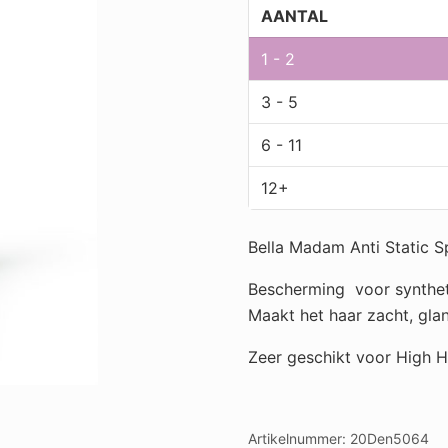
200
AANTAL
ml
aantal
1 - 2
3 - 5
6 - 11
12+
Bella Madam Anti Static S
Bescherming voor syntheti
Maakt het haar zacht, glan
Zeer geschikt voor High H
Artikelnummer:
20Den5064