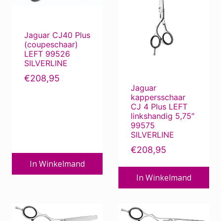
Jaguar Blackline
Jaguar Collectie Anti Allergische
Jaguar CJ40 Plus
Scharen
(coupeschaar)
Jaguar Effileerscharen
LEFT 99526
Jaguar Goldline
SILVERLINE
Jaguar Left, Linkshandige Scharen
€
208,95
Jaguar Pre Style
Jaguar
kappersschaar
Jaguar Silverline
CJ 4 Plus LEFT
Jaguar Whiteline
linkshandig 5,75″
99575
Joewell
SILVERLINE
Kappersmes - Scheermes - Mesjes
€
208,95
Tondeo
In Winkelmand
In Winkelmand
Filter op prijs