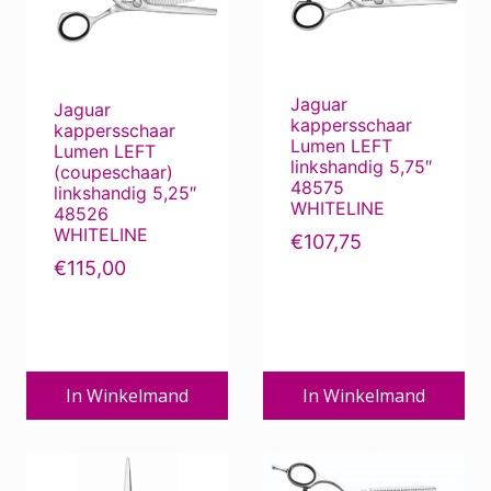
Min.
Max.
Prijs:
€0
—
€320
Filter
Jaguar
Jaguar
prijs
prijs
kappersschaar
kappersschaar
Lumen LEFT
Lumen LEFT
linkshandig 5,75″
(coupeschaar)
48575
linkshandig 5,25″
WHITELINE
48526
WHITELINE
€
107,75
€
115,00
In Winkelmand
In Winkelmand