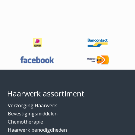
Footer
Haarwerk assortiment
Verzorging Haarwerk
Bevestigingsmiddelen
Chemotherapie
Haarwerk benodigdheden