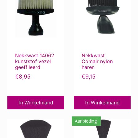
Nekkwast 14062
Nekkwast
kunststof vezel
Comair nylon
geeffileerd
haren
€
8,95
€
9,15
In Winkelmand
In Winkelmand
Aanbieding!
Dit
product