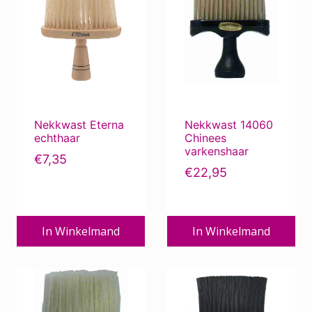
Watergolfartikelen
Filter op prijs
Nekkwast Eterna
Nekkwast 14060
echthaar
Chinees
varkenshaar
€
7,35
Min.
Max.
Prijs:
€0
—
€30
Filter
€
22,95
prijs
prijs
In Winkelmand
In Winkelmand