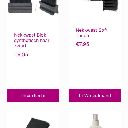
k
s
e
:
p
€
r
6
i
,
Nekkwast Soft
j
8
Nekkwast Blok
s
5
Touch
w
.
synthetisch haar
€
7,95
a
zwart
s
€
9,95
:
€
7
,
2
5
.
Uitverkocht
In Winkelmand