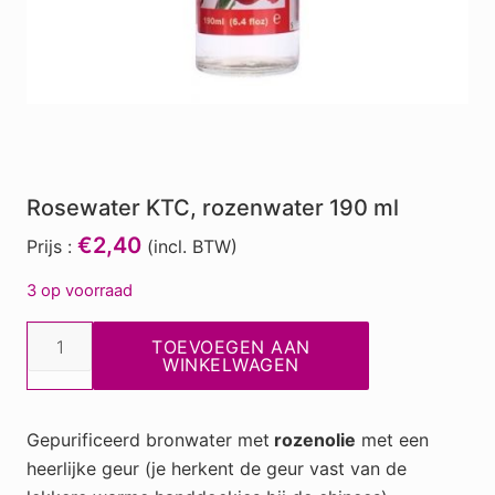
Rosewater KTC, rozenwater 190 ml
€2,40
Prijs :
(incl. BTW)
3 op voorraad
Rosewater
TOEVOEGEN AAN
KTC,
WINKELWAGEN
rozenwater
190
Gepurificeerd bronwater met
rozenolie
met een
ml
heerlijke geur (je herkent de geur vast van de
aantal