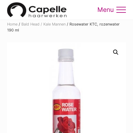
Menu
Skip
Skip
to
to
Menu
main
footer
Home
/
Bald Head / Kale Mannen
/
Rosewater KTC, rozenwater
content
190 ml