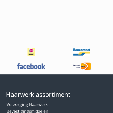
Footer
Haarwerk assortiment
Verzorging Haarwerk
Bevestigingsmiddelen