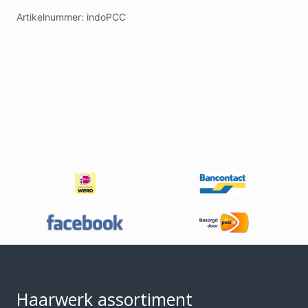
ml
Artikelnummer:
indoPCC
(
div.
kleuren
)
gaat
uit
assortiment,
SALE
aantal
Footer
Haarwerk assortiment