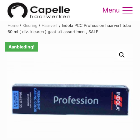
Menu
Skip
Skip
to
to
Menu
main
footer
Home
/
Kleuring
/
Haarverf
/
Indola PCC Profession haarverf tube
content
60 ml ( div. kleuren ) gaat uit assortiment, SALE
Aanbieding!