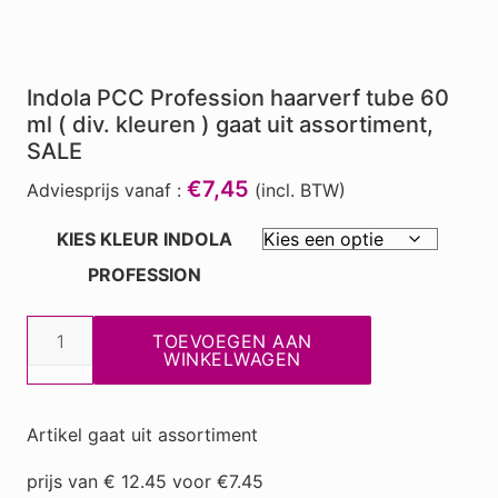
Indola PCC Profession haarverf tube 60
ml ( div. kleuren ) gaat uit assortiment,
SALE
€7,45
Adviesprijs vanaf :
(incl. BTW)
KIES KLEUR INDOLA
PROFESSION
Indola
TOEVOEGEN AAN
PCC
WINKELWAGEN
Profession
haarverf
Artikel gaat uit assortiment
tube
60
prijs van € 12.45 voor €7.45