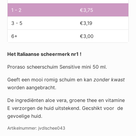
ml
aantal
1 - 2
€
3,75
3 - 5
€
3,19
6+
€
3,00
Het Italiaanse scheermerk nr1 !
Proraso scheerschuim Sensitive mini 50 ml.
Geeft een mooi romig schuim en kan
zonder kwast
worden aangebracht.
De ingrediënten aloe vera, groene thee en vitamine
E verzorgen de huid uitstekend. Gecshikt voor de
gevoelige huid.
Artikelnummer:
jvdlschee043