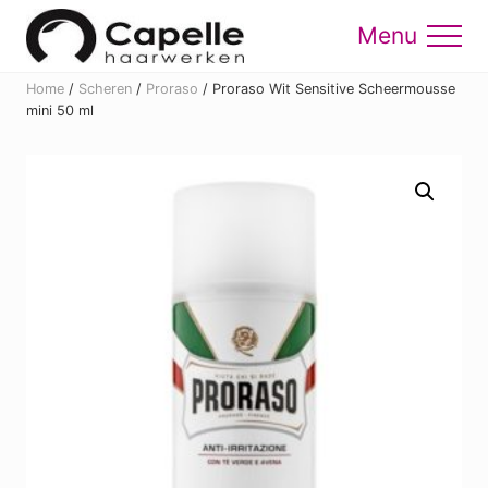
Menu
Skip
Skip
to
to
Menu
main
footer
Home
/
Scheren
/
Proraso
/
Proraso Wit Sensitive Scheermousse
content
mini 50 ml