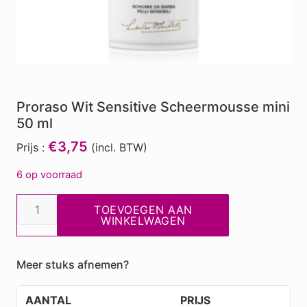
Proraso Wit Sensitive Scheermousse mini
50 ml
€3,75
Prijs :
(incl. BTW)
6 op voorraad
Proraso
TOEVOEGEN AAN
Wit
WINKELWAGEN
Sensitive
Scheermousse
Meer stuks afnemen?
mini
50
AANTAL
PRIJS