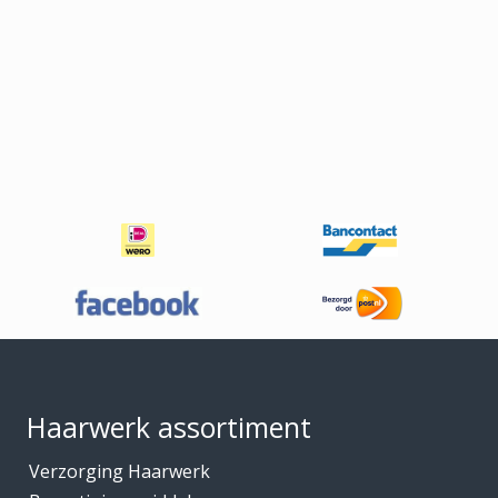
Footer
Haarwerk assortiment
Verzorging Haarwerk