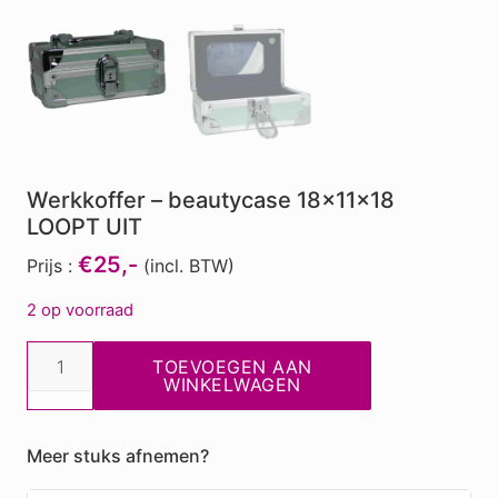
Werkkoffer – beautycase 18x11x18
LOOPT UIT
€25,-
Prijs :
(incl. BTW)
2 op voorraad
Werkkoffer
TOEVOEGEN AAN
-
WINKELWAGEN
beautycase
18x11x18
Meer stuks afnemen?
LOOPT