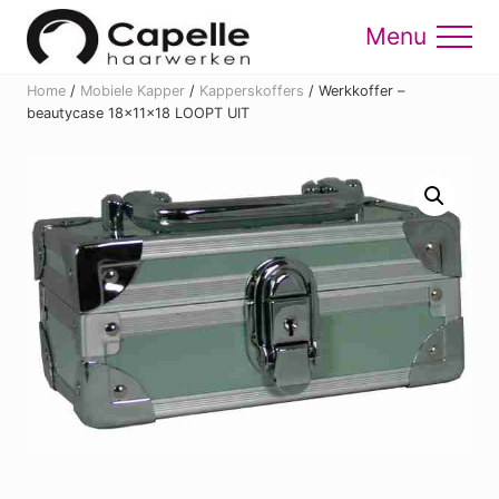
Menu
Skip
Skip
to
to
Menu
main
footer
Home
/
Mobiele Kapper
/
Kapperskoffers
/
Werkkoffer –
content
beautycase 18x11x18 LOOPT UIT