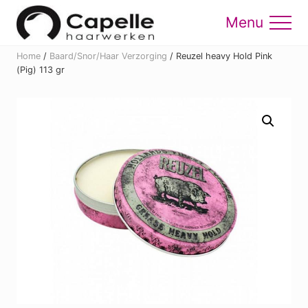
Menu
Skip
Skip
to
to
Menu
main
footer
Home
/
Baard/Snor/Haar Verzorging
/
Reuzel heavy Hold Pink
content
(Pig) 113 gr