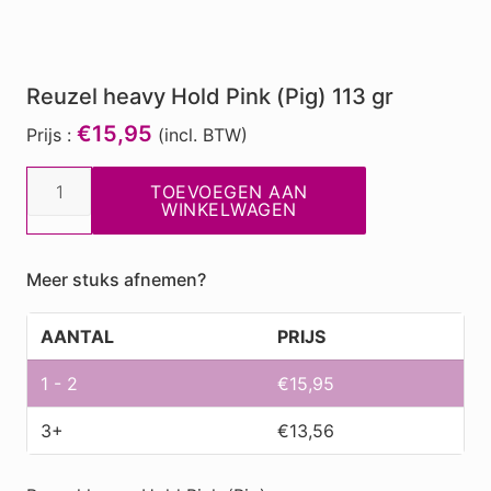
Reuzel heavy Hold Pink (Pig) 113 gr
€15,95
Prijs :
(incl. BTW)
Reuzel
TOEVOEGEN AAN
heavy
WINKELWAGEN
Hold
Pink
Meer stuks afnemen?
(Pig)
113
AANTAL
PRIJS
gr
aantal
1 - 2
€
15,95
3+
€
13,56