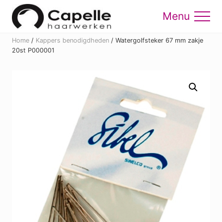
Menu
Skip
Skip
to
to
Menu
main
footer
Home
/
Kappers benodigdheden
/
Watergolfsteker 67 mm zakje
content
20st P000001