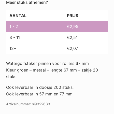
Meer stuks afnemen?
20st
P000001
AANTAL
PRIJS
aantal
1 - 2
€
2,95
3 - 11
€
2,51
12+
€
2,07
Watergolfsteker pinnen voor rollers 67 mm
Kleur groen – metaal – lengte 67 mm – zakje 20
stuks.
Ook leverbaar in doosje 200 stuks.
Ook leverbaar in 57 mm en 77 mm
Artikelnummer:
si9322633