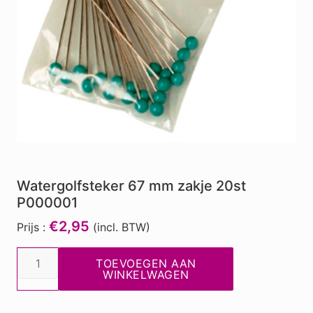
Watergolfsteker 67 mm zakje 20st
P000001
€2,95
Prijs :
(incl. BTW)
Watergolfsteker
TOEVOEGEN AAN
67
WINKELWAGEN
mm
zakje