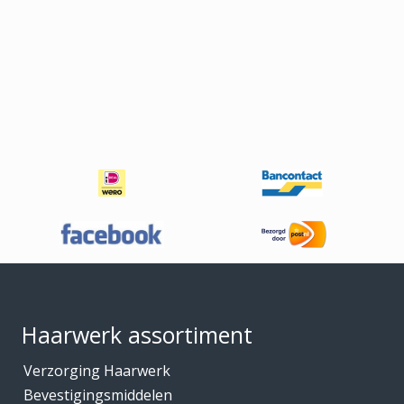
Footer
Haarwerk assortiment
Verzorging Haarwerk
Bevestigingsmiddelen