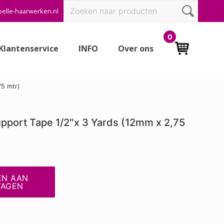
Zoeken
elle-haarwerken.nl
Bef
naar:
Hea
0
Klantenservice
INFO
Over ons
75 mtr)
pport Tape 1/2″x 3 Yards (12mm x 2,75
EN AAN
WAGEN