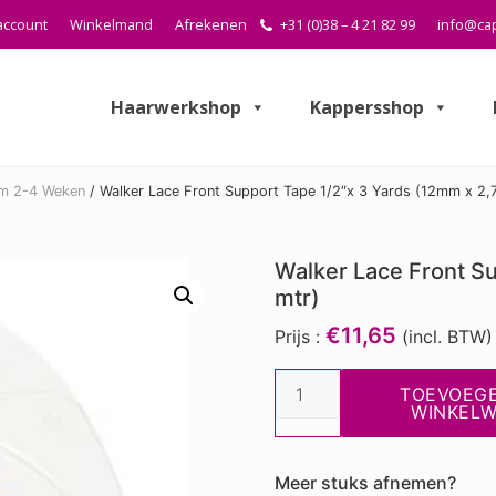
account
Winkelmand
Afrekenen
+31 (0)38 – 4 21 82 99
info@cap
Haarwerkshop
Kappersshop
em 2-4 Weken
/
Walker Lace Front Support Tape 1/2″x 3 Yards (12mm x 2,
Walker Lace Front Su
mtr)
€11,65
Prijs :
(incl. BTW)
Walker
TOEVOEG
Lace
WINKEL
Front
Support
Meer stuks afnemen?