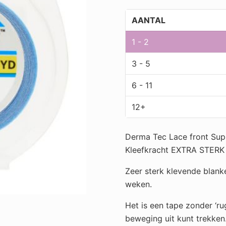
Tape
1/2"x
AANTAL
3
Yards
1 - 2
(12mm
3 - 5
x
2,75
6 - 11
mtr)
aantal
12+
Derma Tec Lace front Supp
Kleefkracht EXTRA STERK
Zeer sterk klevende blank
weken.
Het is een tape zonder ‘rug
beweging uit kunt trekken. 