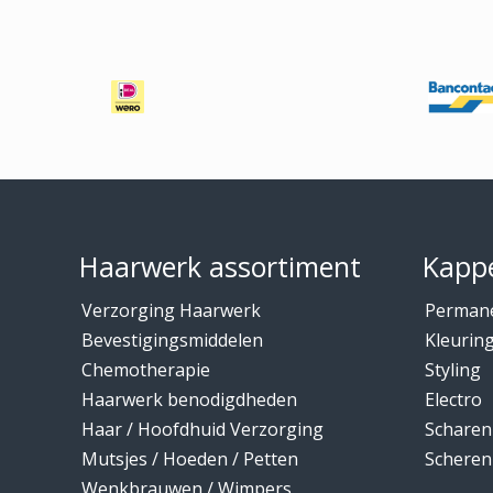
Footer
Haarwerk assortiment
Kappe
Verzorging Haarwerk
Perman
Bevestigingsmiddelen
Kleurin
Chemotherapie
Styling
Haarwerk benodigdheden
Electro
Haar / Hoofdhuid Verzorging
Scharen
Mutsjes / Hoeden / Petten
Scheren
Wenkbrauwen / Wimpers