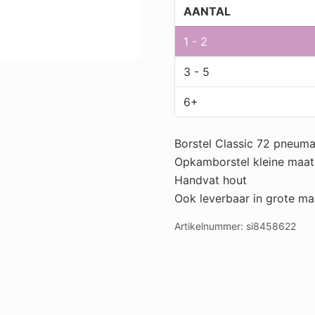
AANTAL
1 - 2
3 - 5
6+
Borstel Classic 72 pneuma
Opkamborstel kleine maat
Handvat hout
Ook leverbaar in grote m
Artikelnummer:
si8458622