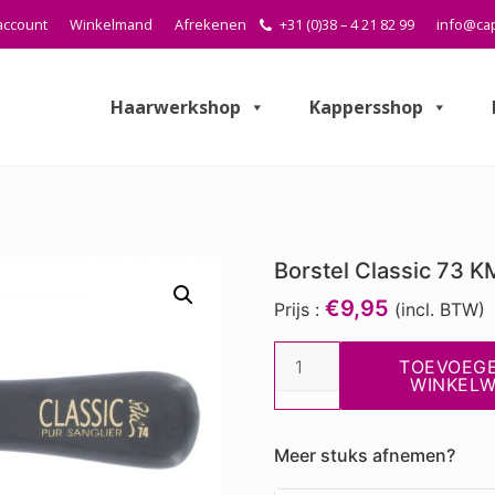
account
Winkelmand
Afrekenen
+31 (0)38 – 4 21 82 99
info@cap
Haarwerkshop
Kappersshop
Borstel Classic 73 K
€9,95
Prijs :
(incl. BTW)
Borstel
TOEVOEG
Classic
WINKEL
73
KM
Meer stuks afnemen?
aantal