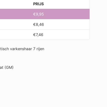
PRIJS
€
9,95
€
8,46
€
7,46
tisch varkenshaar 7 rijen
aat (GM)