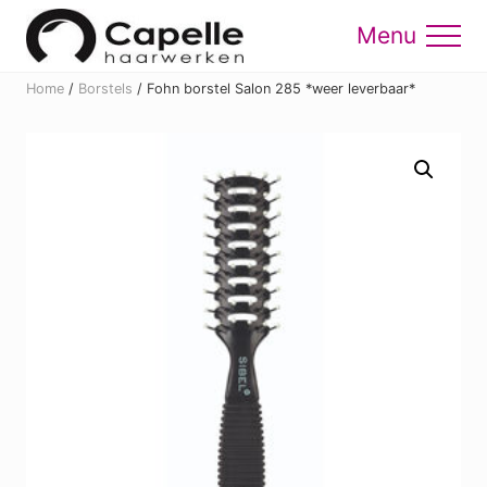
Menu
Skip
Skip
to
to
Menu
main
footer
Home
/
Borstels
/
Fohn borstel Salon 285 *weer leverbaar*
content