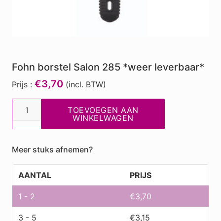
Fohn borstel Salon 285 *weer leverbaar*
€3,70
Prijs :
(incl. BTW)
Fohn
TOEVOEGEN AAN
borstel
WINKELWAGEN
Salon
285
Meer stuks afnemen?
*weer
leverbaar*
AANTAL
PRIJS
aantal
1 - 2
€
3,70
3 - 5
€
3,15