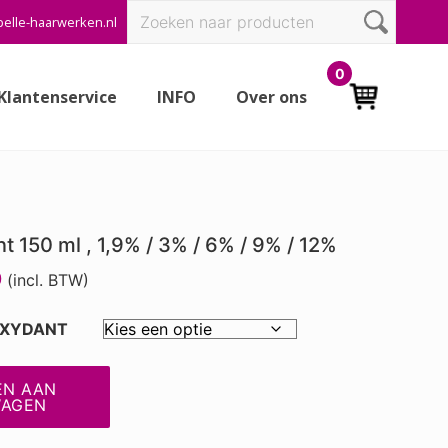
Zoeken
elle-haarwerken.nl
Bef
naar:
Hea
0
Klantenservice
INFO
Over ons
t 150 ml , 1,9% / 3% / 6% / 9% / 12%
0
(incl. BTW)
OXYDANT
EN AAN
WAGEN