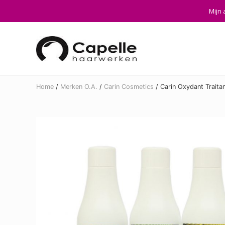
Skip
Skip
Skip
Mijn 
to
to
to
right
main
footer
header
content
navigation
Home
/
Merken O.A.
/
Carin Cosmetics
/
Carin Oxydant Traitan