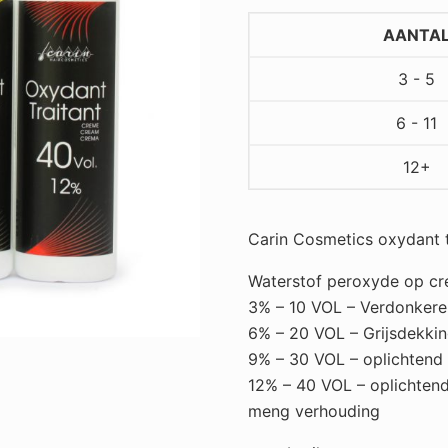
150
ml
AANTA
,
3 - 5
1,9%
/
6 - 11
3%
/
12+
6%
/
Carin Cosmetics oxydant 
9%
/
Waterstof peroxyde op cre
12%
3% – 10 VOL – Verdonkere
aantal
6% – 20 VOL – Grijsdekkin
9% – 30 VOL – oplichtend
12% – 40 VOL – oplichtend
meng verhouding