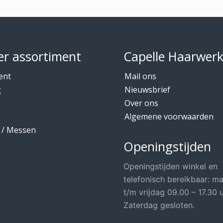
r assortiment
Capelle Haarwer
ent
Mail ons
g
Nieuwsbrief
Over ons
Algemene voorwaarden
 / Messen
Openingstijden
Openingstijden winkel en
telefonisch bereikbaar: m
t/m vrijdag 09.00 – 17.30 u
Zaterdag gesloten.