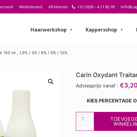
account
Winkelmand
Afrekenen
+31 (0)38 – 4 21 82 99
info@cap
Haarwerkshop
Kappersshop
t 150 ml , 1,9% / 3% / 6% / 9% / 12%
Carin Oxydant Traitan
€3,2
Adviesprijs vanaf :
KIES PERCENTAGE 
Carin
TOEVOEG
Oxydant
WINKEL
Traitant