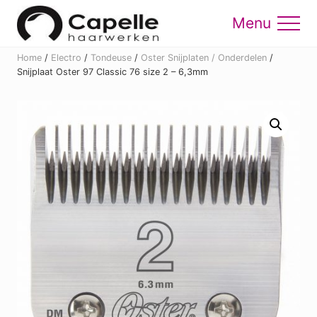
Menu
Skip
Skip
to
to
Menu
main
footer
Home
/
Electro
/
Tondeuse
/
Oster Snijplaten / Onderdelen
/
content
Snijplaat Oster 97 Classic 76 size 2 – 6,3mm