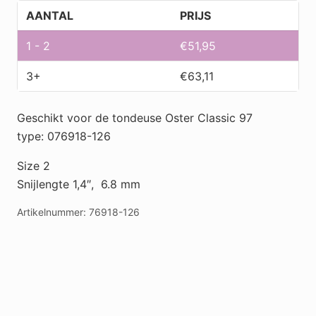
size
AANTAL
PRIJS
2
-
1 - 2
€
51,95
6,3mm
3+
€
63,11
aantal
Geschikt voor de tondeuse Oster Classic 97
type: 076918-126
Size 2
Snijlengte 1,4″, 6.8 mm
Artikelnummer:
76918-126