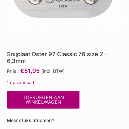
Snijplaat Oster 97 Classic 76 size 2 –
6,3mm
€51,95
Prijs :
(incl. BTW)
1 op voorraad
Snijplaat
TOEVOEGEN AAN
Oster
WINKELWAGEN
97
Classic
Meer stuks afnemen?
76