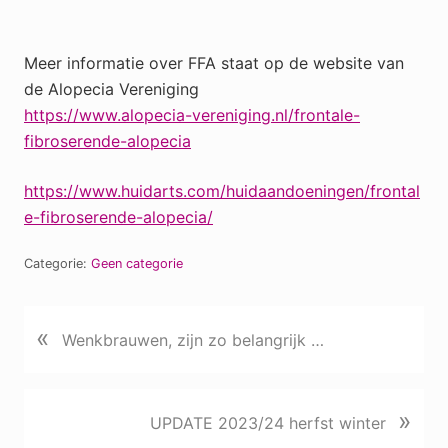
Meer informatie over FFA staat op de website van
de Alopecia Vereniging
https://www.alopecia-vereniging.nl/frontale-
fibroserende-alopecia
https://www.huidarts.com/huidaandoeningen/frontal
e-fibroserende-alopecia/
Categorie:
Geen categorie
«
P
Wenkbrauwen, zijn zo belangrijk …
r
e
v
N
»
UPDATE 2023/24 herfst winter
i
e