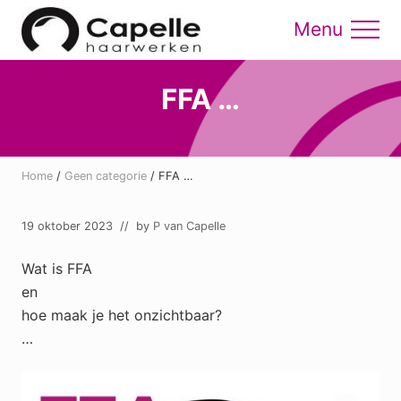
Menu
Skip
Skip
to
to
Menu
main
footer
content
FFA …
Home
/
Geen categorie
/
FFA …
19 oktober 2023
// by
P van Capelle
Wat is FFA
en
hoe maak je het onzichtbaar?
…