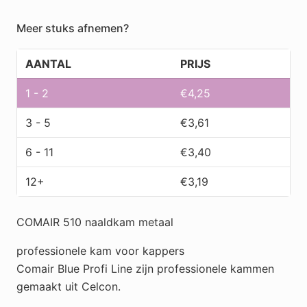
510
aantal
Meer stuks afnemen?
AANTAL
PRIJS
1 - 2
€
4,25
3 - 5
€
3,61
6 - 11
€
3,40
12+
€
3,19
COMAIR 510 naaldkam metaal
professionele kam voor kappers
Comair Blue Profi Line zijn professionele kammen
gemaakt uit Celcon.