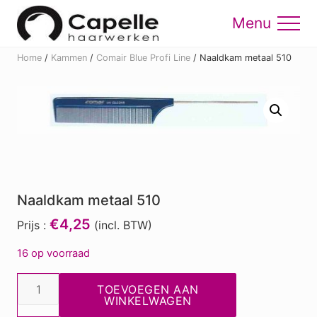
Menu
Skip
Skip
to
to
Menu
main
footer
Home
/
Kammen
/
Comair Blue Profi Line
/
Naaldkam metaal 510
content
Naaldkam metaal 510
€4,25
Prijs :
(incl. BTW)
16 op voorraad
Naaldkam
TOEVOEGEN AAN
metaal
WINKELWAGEN