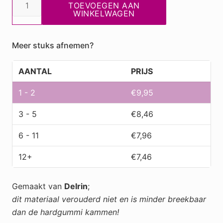
Kam
TOEVOEGEN AAN
Delrin
WINKELWAGEN
Black
Diamond
Meer stuks afnemen?
Punt/steelkam
No
AANTAL
PRIJS
40
215
1 - 2
€
9,95
mm
3 - 5
€
8,46
/
8,5"
6 - 11
€
7,96
aantal
12+
€
7,46
Gemaakt van
Delrin
;
dit materiaal verouderd niet en is minder breekbaar
dan de hardgummi kammen!