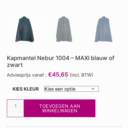
Kapmantel Nebur 1004 – MAXI blauw of
zwart
€45,65
Adviesprijs vanaf :
(incl. BTW)
KIES KLEUR
Kapmantel
TOEVOEGEN AAN
Nebur
WINKELWAGEN
1004
-