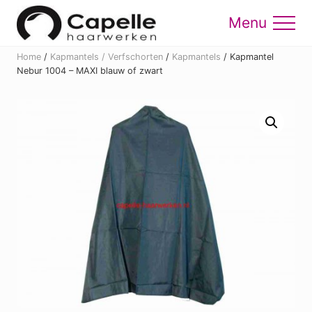
Menu
Skip
Skip
to
to
Menu
main
footer
Home
/
Kapmantels / Verfschorten
/
Kapmantels
/
Kapmantel
content
Nebur 1004 – MAXI blauw of zwart