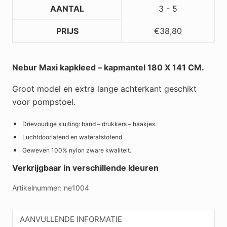
MAXI
AANTAL
3 - 5
blauw
PRIJS
€
38,80
of
zwart
aantal
Nebur Maxi kapkleed – kapmantel 180 X 141 CM.
Groot model en extra lange achterkant geschikt
voor pompstoel.
Drievoudige sluiting: band – drukkers – haakjes.
Luchtdoorlatend en waterafstotend.
Geweven 100% nylon zware kwaliteit.
Verkrijgbaar in verschillende kleuren
Artikelnummer:
ne1004
AANVULLENDE INFORMATIE