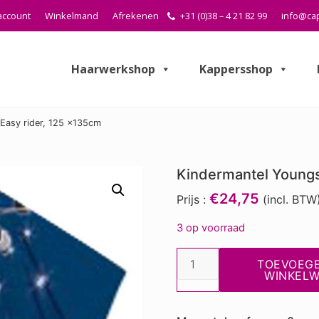
account
Winkelmand
Afrekenen
+31 (0)38 – 4 21 82 99
info@cap
Haarwerkshop
Kappersshop
Easy rider, 125 x135cm
Kindermantel Youngs
€24,75
Prijs :
(incl. BTW
3 op voorraad
Kindermantel
TOEVOEG
Youngster-
WINKEL
Easy
rider,