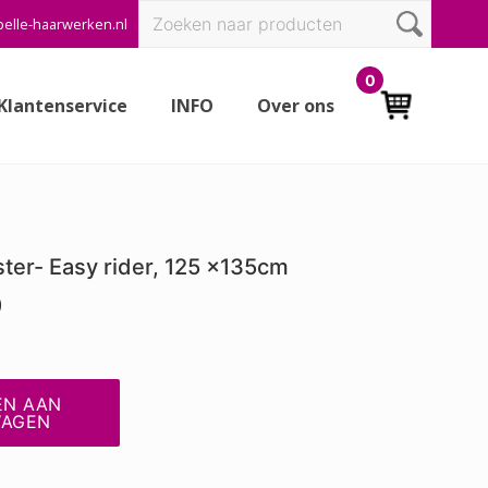
Zoeken
elle-haarwerken.nl
Bef
naar:
Hea
0
Klantenservice
INFO
Over ons
ter- Easy rider, 125 x135cm
)
EN AAN
WAGEN