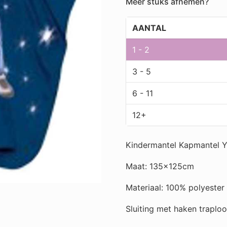
Meer stuks afnemen?
125
x135cm
AANTAL
aantal
1 - 2
3 - 5
6 - 11
12+
Kindermantel Kapmantel
Maat: 135x125cm
Materiaal: 100% polyester
Sluiting met haken traploo