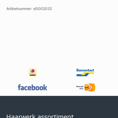
Artikelnummer:
si5002032
Footer
Haarwerk assortiment