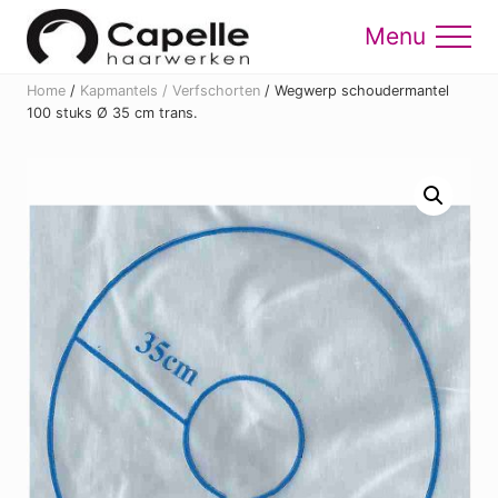
Menu
Skip
Skip
to
to
Menu
main
footer
Home
/
Kapmantels / Verfschorten
/
Wegwerp schoudermantel
content
100 stuks Ø 35 cm trans.