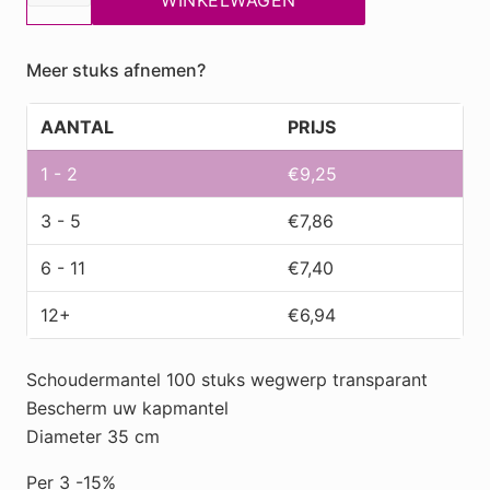
schoudermantel
WINKELWAGEN
100
stuks
Meer stuks afnemen?
Ø
35
AANTAL
PRIJS
cm
trans.
1 - 2
€
9,25
aantal
3 - 5
€
7,86
6 - 11
€
7,40
12+
€
6,94
Schoudermantel 100 stuks wegwerp transparant
Bescherm uw kapmantel
Diameter 35 cm
Per 3 -15%