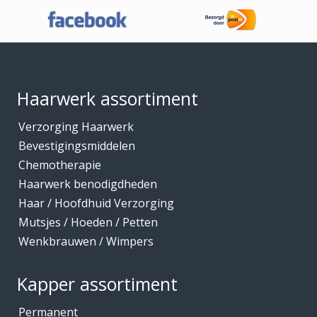
Haaraccessoires
Haarband / accessoires
Footer
Haarstukken
Haarwerk benodigdheden
Haarwerk assortiment
Haarwerken
Verzorging Haarwerk
High Heat Fiber
Bevestigingsmiddelen
Hoofdhuidverzorging
Chemotherapie
Hygiene
Haarwerk benodigdheden
Haar / Hoofdhuid Verzorging
Kammen
Mutsjes / Hoeden / Petten
Kapmantels / Verfschorten
Wenkbrauwen / Wimpers
Kappers benodigdheden
Kapperskoffers / Etuis
Kapper assortiment
Keratine Producten
Permanent