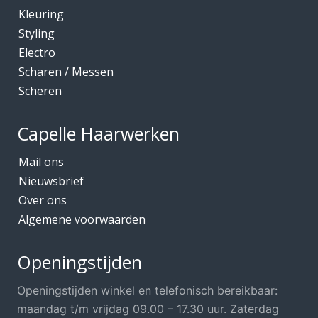
Kleuring
Kleuring
Mediceuticals bij Chemo
Styling
Electro
Mediceuticals bij Haarherstel/verzorging
Scharen / Messen
Mediceuticals bij Haaruitval
Scheren
Mediceuticals bij Hoofdhuidproblemen
Merken O.A.
Capelle Haarwerken
Meubels Voor Kapsalon
Mail ons
Mobiele Kapper
Nieuwsbrief
Over ons
Mutsjes *Opruiming*
Algemene voorwaarden
Mutsjes / Hoeden / Petten
Nacht / slaapmutsjes
Openingstijden
Nieuw in ons assortiment
Openingstijden winkel en telefonisch bereikbaar:
Ontharen
maandag t/m vrijdag 09.00 – 17.30 uur. Zaterdag