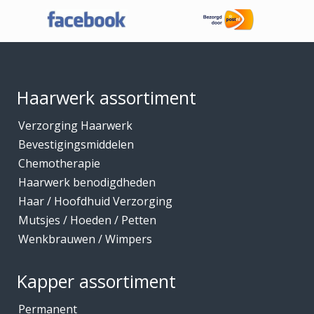
Haaraccessoires
Haarband / accessoires
Footer
Haarstukken
Haarwerk benodigdheden
Haarwerk assortiment
Haarwerken
Verzorging Haarwerk
High Heat Fiber
Bevestigingsmiddelen
Hoofdhuidverzorging
Chemotherapie
Hygiene
Haarwerk benodigdheden
Haar / Hoofdhuid Verzorging
Kammen
Mutsjes / Hoeden / Petten
Kapmantels / Verfschorten
Wenkbrauwen / Wimpers
Kappers benodigdheden
Kapperskoffers / Etuis
Kapper assortiment
Keratine Producten
Permanent