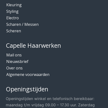
Kleuring
Kleuring
Mediceuticals bij Chemo
Styling
Electro
Mediceuticals bij Haarherstel/verzorging
Scharen / Messen
Mediceuticals bij Haaruitval
Scheren
Mediceuticals bij Hoofdhuidproblemen
Merken O.A.
Capelle Haarwerken
Meubels Voor Kapsalon
Mail ons
Mobiele Kapper
Nieuwsbrief
Over ons
Mutsjes *Opruiming*
Algemene voorwaarden
Mutsjes / Hoeden / Petten
Nacht / slaapmutsjes
Openingstijden
Nieuw in ons assortiment
Openingstijden winkel en telefonisch bereikbaar:
Ontharen
maandag t/m vrijdag 09.00 – 17.30 uur. Zaterdag