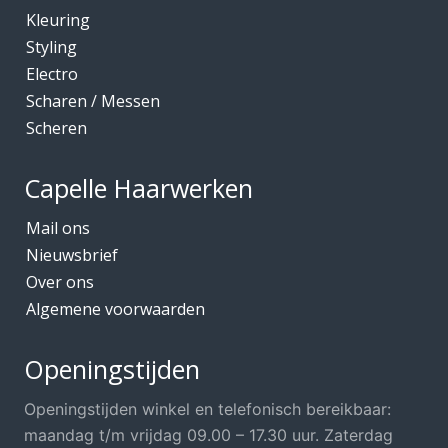
Kleuring
Kleuring
Mediceuticals bij Chemo
Styling
Electro
Mediceuticals bij Haarherstel/verzorging
Scharen / Messen
Mediceuticals bij Haaruitval
Scheren
Mediceuticals bij Hoofdhuidproblemen
Merken O.A.
Capelle Haarwerken
Meubels Voor Kapsalon
Mail ons
Mobiele Kapper
Nieuwsbrief
Over ons
Mutsjes *Opruiming*
Algemene voorwaarden
Mutsjes / Hoeden / Petten
Nacht / slaapmutsjes
Openingstijden
Nieuw in ons assortiment
Openingstijden winkel en telefonisch bereikbaar:
Ontharen
maandag t/m vrijdag 09.00 – 17.30 uur. Zaterdag