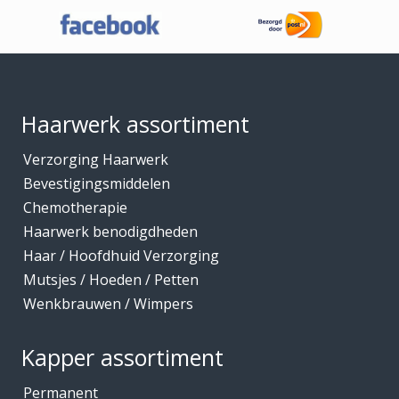
Haaraccessoires
Haarband / accessoires
Footer
Haarstukken
Haarwerk benodigdheden
Haarwerk assortiment
Haarwerken
Verzorging Haarwerk
High Heat Fiber
Bevestigingsmiddelen
Hoofdhuidverzorging
Chemotherapie
Hygiene
Haarwerk benodigdheden
Haar / Hoofdhuid Verzorging
Kammen
Mutsjes / Hoeden / Petten
Kapmantels / Verfschorten
Wenkbrauwen / Wimpers
Kappers benodigdheden
Kapperskoffers / Etuis
Kapper assortiment
Keratine Producten
Permanent