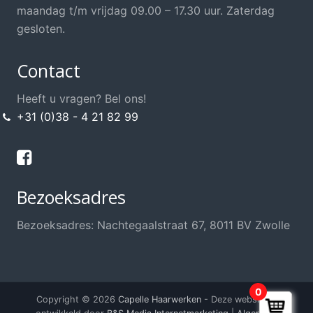
Opsteek Materialen
maandag t/m vrijdag 09.00 – 17.30 uur. Zaterdag
Permanent
gesloten.
Scharen / Messen
Contact
Scheren
Shampoo's / Conditioner
Heeft u vragen? Bel ons!
+31 (0)38 - 4 21 82 99
Sint / Kerstman / Funwig
Styling
Sweat Stop, anti transpirant
Bezoeksadres
Thuis knippen?
Training / School / Cursus
Bezoeksadres: Nachtegaalstraat 67, 8011 BV Zwolle
Verzorging Haarwerk
Voordeel Haarwerkshop
Voordeel Kappersshop
0
Copyright © 2026
Capelle Haarwerken
- Deze website is
Wenkbrauwen / Wimpers