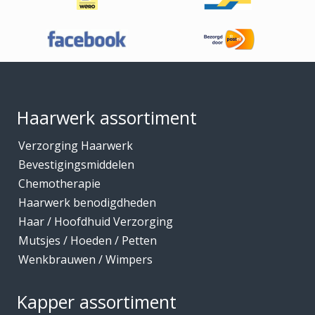
Haaraccessoires
Haarband / accessoires
Haarstukken
Footer
Haarwerk benodigdheden
Haarwerken
Haarwerk assortiment
High Heat Fiber
Verzorging Haarwerk
Hoofdhuidverzorging
Bevestigingsmiddelen
Hygiene
Chemotherapie
Haarwerk benodigdheden
Kammen
Haar / Hoofdhuid Verzorging
Kapmantels / Verfschorten
Mutsjes / Hoeden / Petten
Kappers benodigdheden
Wenkbrauwen / Wimpers
Kapperskoffers / Etuis
Kapper assortiment
Keratine Producten