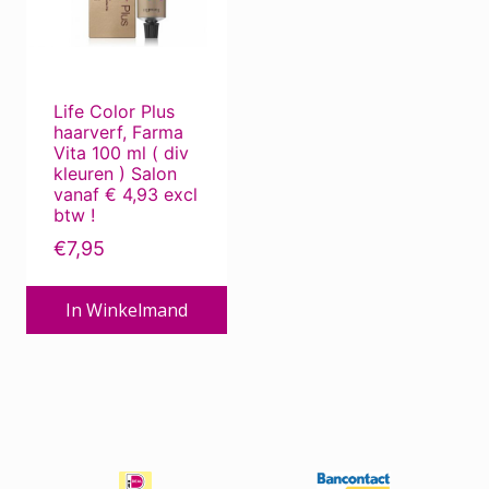
Deze
Beauty Pillow
optie
kan
Bescherming tegen de zon
gekozen
Bescherming tegen zon ...
Life Color Plus
worden
haarverf, Farma
Bevestigingsmiddelen
op
Vita 100 ml ( div
de
Borstels
kleuren ) Salon
vanaf € 4,93 excl
productpagina
Chemotherapie
btw !
Corona produkten
€
7,95
Dierverzorging
In Winkelmand
ECO-kapper, met oog voor milieu
Electro
Extensions
Haar / Hoofdhuid Verzorging
Haar / Hoofdhuidproblemen