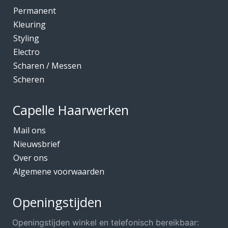
Kleuring
Permanent
Mediceuticals bij Chemo
Kleuring
Styling
Mediceuticals bij Haarherstel/verzorging
Electro
Mediceuticals bij Haaruitval
Scharen / Messen
Mediceuticals bij Hoofdhuidproblemen
Scheren
Merken O.A.
Capelle Haarwerken
Meubels Voor Kapsalon
Mobiele Kapper
Mail ons
Nieuwsbrief
Mutsjes *Opruiming*
Over ons
Mutsjes / Hoeden / Petten
Algemene voorwaarden
Nacht / slaapmutsjes
Nieuw in ons assortiment
Openingstijden
Ontharen
Openingstijden winkel en telefonisch bereikbaar: