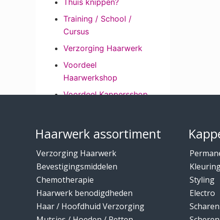
Thuis knippen?
Training / School /
Cursus
Verzorging Haarwerk
Voordeel
Haarwerkshop
Voordeel Kappersshop
Footer
Wenkbrauwen /
Wimpers
Haarwerk assortiment
Kappe
Wimpers /
Verzorging Haarwerk
Perman
Wenkbrauwen
Bevestigingsmiddelen
Kleurin
Wintercollectie mutsen
Chemotherapie
Styling
/ hoeden
Haarwerk benodigdheden
Electro
Haar / Hoofdhuid Verzorging
Scharen
Mutsjes / Hoeden / Petten
Scheren