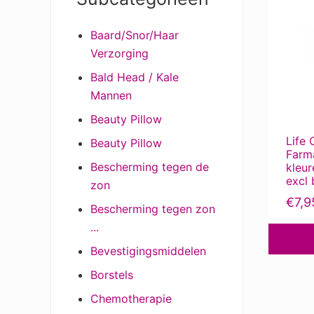
Sidebar
product
Baard/Snor/Haar
heeft
Verzorging
meerder
variaties
Bald Head / Kale
Deze
Mannen
optie
Beauty Pillow
kan
Life 
Beauty Pillow
gekozen
Farma
worden
Bescherming tegen de
kleur
excl 
op
zon
de
€
7,9
Bescherming tegen zon
product
...
Bevestigingsmiddelen
Borstels
Chemotherapie