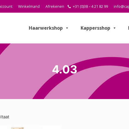
account
Winkelmand
Afrekenen
+31 (0)38 – 4 21 82 99
info@cap
Haarwerkshop
Kappersshop
4.03
ltaat