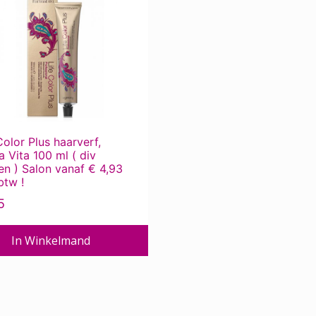
e
.
Color Plus haarverf,
 Vita 100 ml ( div
en ) Salon vanaf € 4,93
btw !
5
pagina
In Winkelmand