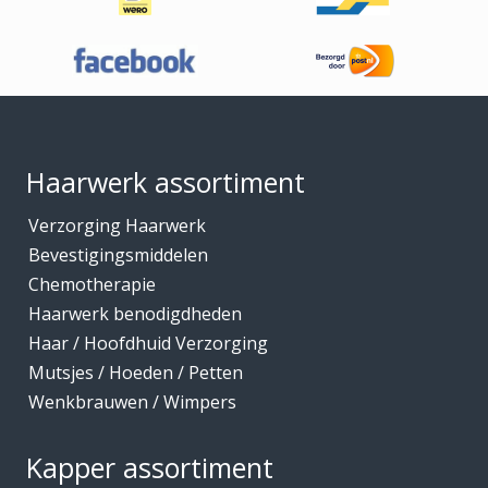
Haaraccessoires
Haarband / accessoires
Haarstukken
Footer
Haarwerk benodigdheden
Haarwerken
Haarwerk assortiment
High Heat Fiber
Verzorging Haarwerk
Hoofdhuidverzorging
Bevestigingsmiddelen
Hygiene
Chemotherapie
Haarwerk benodigdheden
Kammen
Haar / Hoofdhuid Verzorging
Kapmantels / Verfschorten
Mutsjes / Hoeden / Petten
Kappers benodigdheden
Wenkbrauwen / Wimpers
Kapperskoffers / Etuis
Kapper assortiment
Keratine Producten