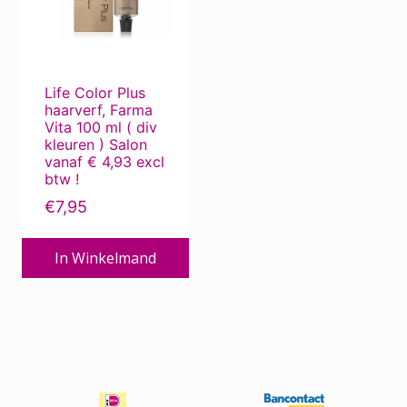
Deze
Beauty Pillow
optie
kan
Bescherming tegen de zon
gekozen
Bescherming tegen zon ...
Life Color Plus
worden
haarverf, Farma
Bevestigingsmiddelen
op
Vita 100 ml ( div
de
Borstels
kleuren ) Salon
vanaf € 4,93 excl
productpagina
Chemotherapie
btw !
Corona produkten
€
7,95
Dierverzorging
In Winkelmand
ECO-kapper, met oog voor milieu
Electro
Extensions
Haar / Hoofdhuid Verzorging
Haar / Hoofdhuidproblemen