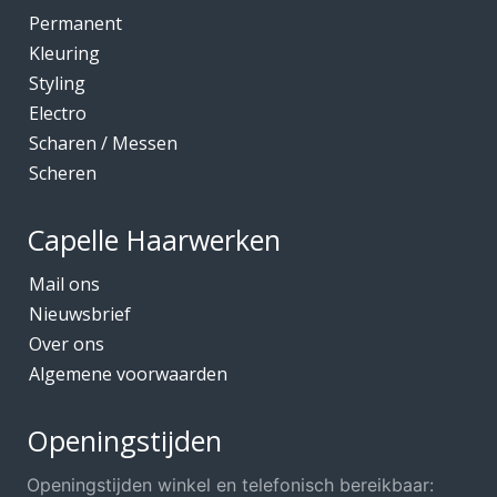
Kleuring
Permanent
Mediceuticals bij Chemo
Kleuring
Styling
Mediceuticals bij Haarherstel/verzorging
Electro
Mediceuticals bij Haaruitval
Scharen / Messen
Mediceuticals bij Hoofdhuidproblemen
Scheren
Merken O.A.
Capelle Haarwerken
Meubels Voor Kapsalon
Mobiele Kapper
Mail ons
Nieuwsbrief
Mutsjes *Opruiming*
Over ons
Mutsjes / Hoeden / Petten
Algemene voorwaarden
Nacht / slaapmutsjes
Nieuw in ons assortiment
Openingstijden
Ontharen
Openingstijden winkel en telefonisch bereikbaar: