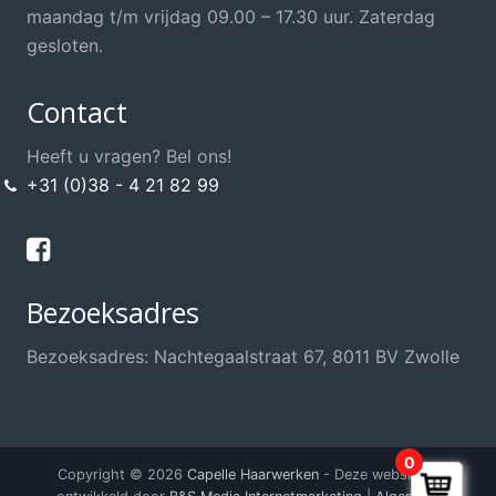
Opsteek Materialen
maandag t/m vrijdag 09.00 – 17.30 uur. Zaterdag
Permanent
gesloten.
Scharen / Messen
Contact
Scheren
Shampoo's / Conditioner
Heeft u vragen? Bel ons!
+31 (0)38 - 4 21 82 99
Sint / Kerstman / Funwig
Styling
Sweat Stop, anti transpirant
Bezoeksadres
Thuis knippen?
Training / School / Cursus
Bezoeksadres: Nachtegaalstraat 67, 8011 BV Zwolle
Verzorging Haarwerk
Voordeel Haarwerkshop
Voordeel Kappersshop
0
Copyright © 2026
Capelle Haarwerken
- Deze website is
Wenkbrauwen / Wimpers