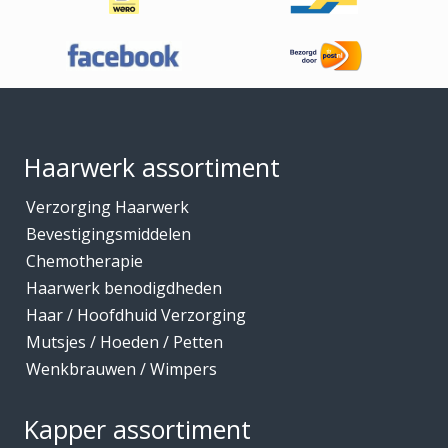
Haaraccessoires
Haarband / accessoires
Haarstukken
Footer
Haarwerk benodigdheden
Haarwerken
Haarwerk assortiment
High Heat Fiber
Verzorging Haarwerk
Hoofdhuidverzorging
Bevestigingsmiddelen
Hygiene
Chemotherapie
Haarwerk benodigdheden
Kammen
Haar / Hoofdhuid Verzorging
Kapmantels / Verfschorten
Mutsjes / Hoeden / Petten
Kappers benodigdheden
Wenkbrauwen / Wimpers
Kapperskoffers / Etuis
Kapper assortiment
Keratine Producten