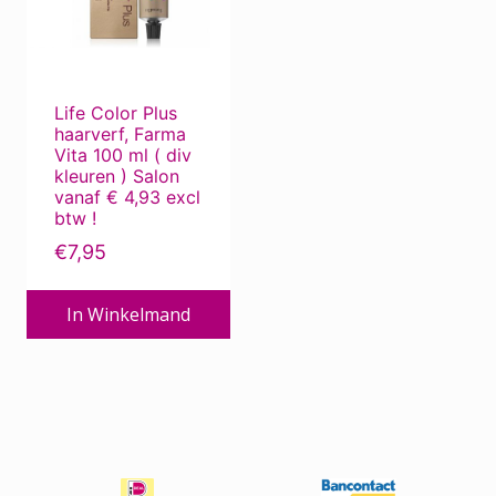
Deze
Beauty Pillow
optie
kan
Bescherming tegen de zon
gekozen
Bescherming tegen zon ...
Life Color Plus
worden
haarverf, Farma
Bevestigingsmiddelen
op
Vita 100 ml ( div
de
Borstels
kleuren ) Salon
vanaf € 4,93 excl
productpagina
Chemotherapie
btw !
Corona produkten
€
7,95
Dierverzorging
In Winkelmand
ECO-kapper, met oog voor milieu
Electro
Extensions
Haar / Hoofdhuid Verzorging
Haar / Hoofdhuidproblemen