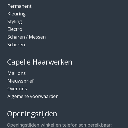
Kleuring
Permanent
Mediceuticals bij Chemo
Kleuring
Styling
Mediceuticals bij Haarherstel/verzorging
Electro
Mediceuticals bij Haaruitval
Scharen / Messen
Mediceuticals bij Hoofdhuidproblemen
Scheren
Merken O.A.
Capelle Haarwerken
Meubels Voor Kapsalon
Mobiele Kapper
Mail ons
Nieuwsbrief
Mutsjes *Opruiming*
Over ons
Mutsjes / Hoeden / Petten
Algemene voorwaarden
Nacht / slaapmutsjes
Nieuw in ons assortiment
Openingstijden
Ontharen
Openingstijden winkel en telefonisch bereikbaar: