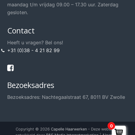
Opsteek Materialen
maandag t/m vrijdag 09.00 – 17.30 uur. Zaterdag
Permanent
gesloten.
Scharen / Messen
Contact
Scheren
Shampoo's / Conditioner
Heeft u vragen? Bel ons!
+31 (0)38 - 4 21 82 99
Sint / Kerstman / Funwig
Styling
Sweat Stop, anti transpirant
Bezoeksadres
Thuis knippen?
Training / School / Cursus
Bezoeksadres: Nachtegaalstraat 67, 8011 BV Zwolle
Verzorging Haarwerk
Voordeel Haarwerkshop
Voordeel Kappersshop
0
Copyright © 2026
Capelle Haarwerken
- Deze website is
Wenkbrauwen / Wimpers