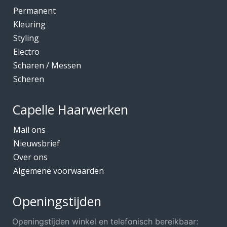
Kleuring
Permanent
Mediceuticals bij Chemo
Kleuring
Styling
Mediceuticals bij Haarherstel/verzorging
Electro
Mediceuticals bij Haaruitval
Scharen / Messen
Mediceuticals bij Hoofdhuidproblemen
Scheren
Merken O.A.
Capelle Haarwerken
Meubels Voor Kapsalon
Mobiele Kapper
Mail ons
Nieuwsbrief
Mutsjes *Opruiming*
Over ons
Mutsjes / Hoeden / Petten
Algemene voorwaarden
Nacht / slaapmutsjes
Nieuw in ons assortiment
Openingstijden
Ontharen
Openingstijden winkel en telefonisch bereikbaar: