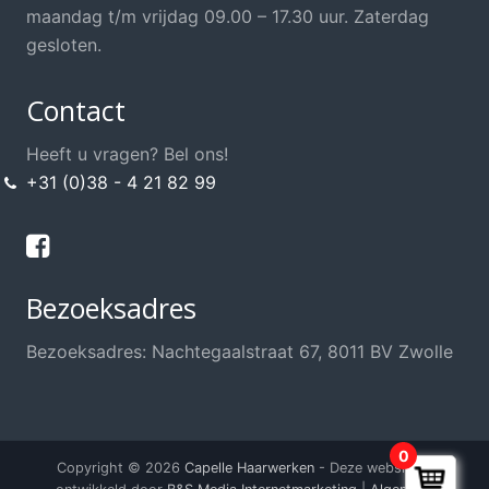
Opsteek Materialen
maandag t/m vrijdag 09.00 – 17.30 uur. Zaterdag
Permanent
gesloten.
Scharen / Messen
Contact
Scheren
Shampoo's / Conditioner
Heeft u vragen? Bel ons!
+31 (0)38 - 4 21 82 99
Sint / Kerstman / Funwig
Styling
Sweat Stop, anti transpirant
Bezoeksadres
Thuis knippen?
Training / School / Cursus
Bezoeksadres: Nachtegaalstraat 67, 8011 BV Zwolle
Verzorging Haarwerk
Voordeel Haarwerkshop
Voordeel Kappersshop
0
Copyright © 2026
Capelle Haarwerken
- Deze website is
Wenkbrauwen / Wimpers