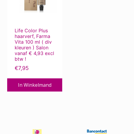
Deze
Beauty Pillow
optie
kan
Bescherming tegen de zon
gekozen
Bescherming tegen zon ...
Life Color Plus
worden
haarverf, Farma
Bevestigingsmiddelen
op
Vita 100 ml ( div
de
Borstels
kleuren ) Salon
vanaf € 4,93 excl
productpagina
Chemotherapie
btw !
Corona produkten
€
7,95
Dierverzorging
In Winkelmand
ECO-kapper, met oog voor milieu
Electro
Extensions
Haar / Hoofdhuid Verzorging
Haar / Hoofdhuidproblemen