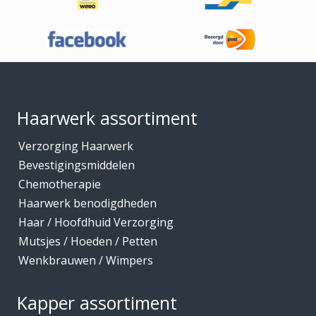
Haaraccessoires
Haarband / accessoires
Haarstukken
Footer
Haarwerk benodigdheden
Haarwerken
Haarwerk assortiment
High Heat Fiber
Verzorging Haarwerk
Hoofdhuidverzorging
Bevestigingsmiddelen
Hygiene
Chemotherapie
Haarwerk benodigdheden
Kammen
Haar / Hoofdhuid Verzorging
Kapmantels / Verfschorten
Mutsjes / Hoeden / Petten
Kappers benodigdheden
Wenkbrauwen / Wimpers
Kapperskoffers / Etuis
Kapper assortiment
Keratine Producten