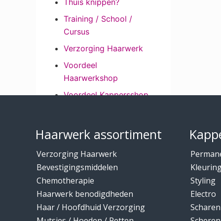
Thuis knippen?
Training / School /
Cursus
Verzorging Haarwerk
Voordeel
Haarwerkshop
Voordeel Kappersshop
Footer
Wenkbrauwen /
Wimpers
Haarwerk assortiment
Kappe
Wimpers /
Verzorging Haarwerk
Perman
Wenkbrauwen
Bevestigingsmiddelen
Kleurin
Wintercollectie mutsen
Chemotherapie
Styling
/ hoeden
Haarwerk benodigdheden
Electro
Haar / Hoofdhuid Verzorging
Scharen
Mutsjes / Hoeden / Petten
Scheren