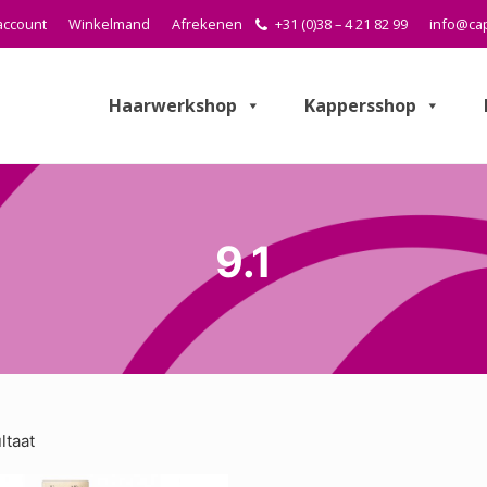
account
Winkelmand
Afrekenen
+31 (0)38 – 4 21 82 99
info@cap
Haarwerkshop
Kappersshop
9.1
ltaat