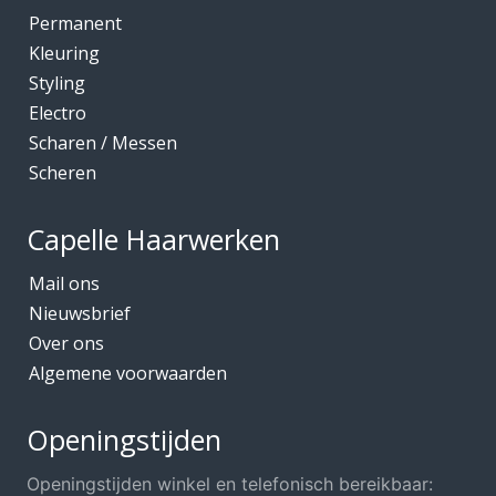
Kleuring
Permanent
Mediceuticals bij Chemo
Kleuring
Styling
Mediceuticals bij Haarherstel/verzorging
Electro
Mediceuticals bij Haaruitval
Scharen / Messen
Mediceuticals bij Hoofdhuidproblemen
Scheren
Merken O.A.
Capelle Haarwerken
Meubels Voor Kapsalon
Mobiele Kapper
Mail ons
Nieuwsbrief
Mutsjes *Opruiming*
Over ons
Mutsjes / Hoeden / Petten
Algemene voorwaarden
Nacht / slaapmutsjes
Nieuw in ons assortiment
Openingstijden
Ontharen
Openingstijden winkel en telefonisch bereikbaar: