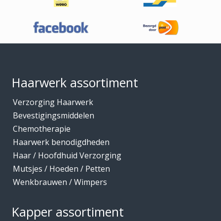
Haaraccessoires
Haarband / accessoires
Haarstukken
Footer
Haarwerk benodigdheden
Haarwerken
Haarwerk assortiment
High Heat Fiber
Verzorging Haarwerk
Hoofdhuidverzorging
Bevestigingsmiddelen
Hygiene
Chemotherapie
Haarwerk benodigdheden
Kammen
Haar / Hoofdhuid Verzorging
Kapmantels / Verfschorten
Mutsjes / Hoeden / Petten
Kappers benodigdheden
Wenkbrauwen / Wimpers
Kapperskoffers / Etuis
Kapper assortiment
Keratine Producten