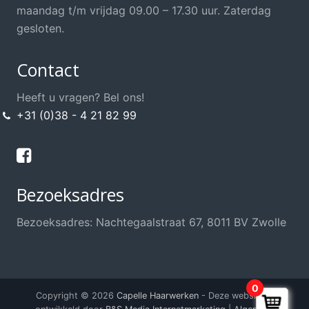
Opsteek Materialen
maandag t/m vrijdag 09.00 – 17.30 uur. Zaterdag
Permanent
gesloten.
Scharen / Messen
Contact
Scheren
Shampoo's / Conditioner
Heeft u vragen? Bel ons!
+31 (0)38 - 4 21 82 99
Sint / Kerstman / Funwig
Styling
Sweat Stop, anti transpirant
Bezoeksadres
Thuis knippen?
Training / School / Cursus
Bezoeksadres: Nachtegaalstraat 67, 8011 BV Zwolle
Verzorging Haarwerk
Voordeel Haarwerkshop
Voordeel Kappersshop
0
Copyright © 2026
Capelle Haarwerken
- Deze website is
Wenkbrauwen / Wimpers