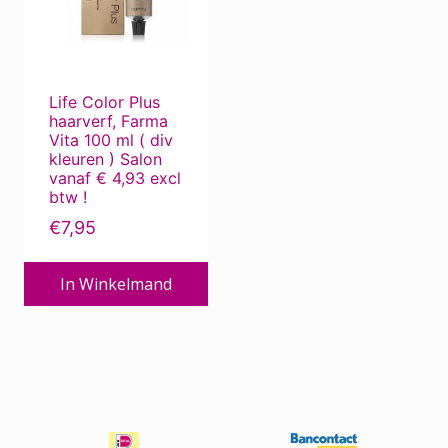
Deze
Beauty Pillow
optie
kan
Bescherming tegen de zon
gekozen
Bescherming tegen zon ...
Life Color Plus
worden
haarverf, Farma
Bevestigingsmiddelen
op
Vita 100 ml ( div
de
Borstels
kleuren ) Salon
vanaf € 4,93 excl
productpagina
Chemotherapie
btw !
Corona produkten
€
7,95
Dierverzorging
In Winkelmand
ECO-kapper, met oog voor milieu
Electro
Extensions
Haar / Hoofdhuid Verzorging
Haar / Hoofdhuidproblemen