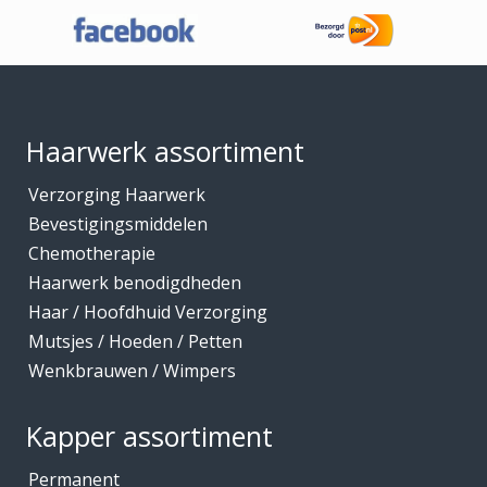
Haaraccessoires
Haarband / accessoires
Footer
Haarstukken
Haarwerk benodigdheden
Haarwerk assortiment
Haarwerken
Verzorging Haarwerk
High Heat Fiber
Bevestigingsmiddelen
Hoofdhuidverzorging
Chemotherapie
Hygiene
Haarwerk benodigdheden
Haar / Hoofdhuid Verzorging
Kammen
Mutsjes / Hoeden / Petten
Kapmantels / Verfschorten
Wenkbrauwen / Wimpers
Kappers benodigdheden
Kapperskoffers / Etuis
Kapper assortiment
Keratine Producten
Permanent