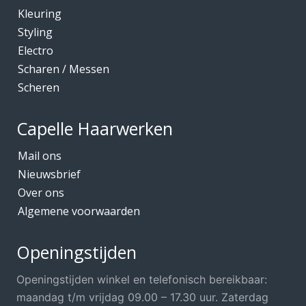
Kleuring
Kleuring
Mediceuticals bij Chemo
Styling
Electro
Mediceuticals bij Haarherstel/verzorging
Scharen / Messen
Mediceuticals bij Haaruitval
Scheren
Mediceuticals bij Hoofdhuidproblemen
Merken O.A.
Capelle Haarwerken
Meubels Voor Kapsalon
Mail ons
Mobiele Kapper
Nieuwsbrief
Over ons
Mutsjes *Opruiming*
Algemene voorwaarden
Mutsjes / Hoeden / Petten
Nacht / slaapmutsjes
Openingstijden
Nieuw in ons assortiment
Openingstijden winkel en telefonisch bereikbaar:
Ontharen
maandag t/m vrijdag 09.00 – 17.30 uur. Zaterdag