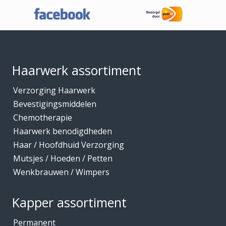
Haaraccessoires
Haarband / accessoires
Footer
Haarstukken
Haarwerk benodigdheden
Haarwerk assortiment
Haarwerken
Verzorging Haarwerk
High Heat Fiber
Bevestigingsmiddelen
Hoofdhuidverzorging
Chemotherapie
Hygiene
Haarwerk benodigdheden
Haar / Hoofdhuid Verzorging
Kammen
Mutsjes / Hoeden / Petten
Kapmantels / Verfschorten
Wenkbrauwen / Wimpers
Kappers benodigdheden
Kapperskoffers / Etuis
Kapper assortiment
Keratine Producten
Permanent