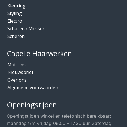
Kleuring
Kleuring
Mediceuticals bij Chemo
Styling
Electro
Mediceuticals bij Haarherstel/verzorging
Scharen / Messen
Mediceuticals bij Haaruitval
Scheren
Mediceuticals bij Hoofdhuidproblemen
Merken O.A.
Capelle Haarwerken
Meubels Voor Kapsalon
Mail ons
Mobiele Kapper
Nieuwsbrief
Over ons
Mutsjes *Opruiming*
Algemene voorwaarden
Mutsjes / Hoeden / Petten
Nacht / slaapmutsjes
Openingstijden
Nieuw in ons assortiment
Openingstijden winkel en telefonisch bereikbaar:
Ontharen
maandag t/m vrijdag 09.00 – 17.30 uur. Zaterdag