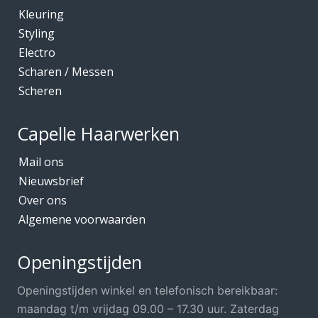
Kleuring
Kleuring
Mediceuticals bij Chemo
Styling
Electro
Mediceuticals bij Haarherstel/verzorging
Scharen / Messen
Mediceuticals bij Haaruitval
Scheren
Mediceuticals bij Hoofdhuidproblemen
Merken O.A.
Capelle Haarwerken
Meubels Voor Kapsalon
Mail ons
Mobiele Kapper
Nieuwsbrief
Over ons
Mutsjes *Opruiming*
Algemene voorwaarden
Mutsjes / Hoeden / Petten
Nacht / slaapmutsjes
Openingstijden
Nieuw in ons assortiment
Openingstijden winkel en telefonisch bereikbaar:
Ontharen
maandag t/m vrijdag 09.00 – 17.30 uur. Zaterdag