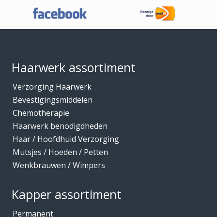
o
Haaraccessoires
t
Haarband / accessoires
€
Footer
1
Haarstukken
7
,
Haarwerk benodigdheden
1
Haarwerk assortiment
5
Haarwerken
Verzorging Haarwerk
High Heat Fiber
Bevestigingsmiddelen
Hoofdhuidverzorging
Chemotherapie
Hygiene
Haarwerk benodigdheden
Haar / Hoofdhuid Verzorging
Kammen
Mutsjes / Hoeden / Petten
Kapmantels / Verfschorten
Wenkbrauwen / Wimpers
Kappers benodigdheden
Kapperskoffers / Etuis
Kapper assortiment
Keratine Producten
Permanent