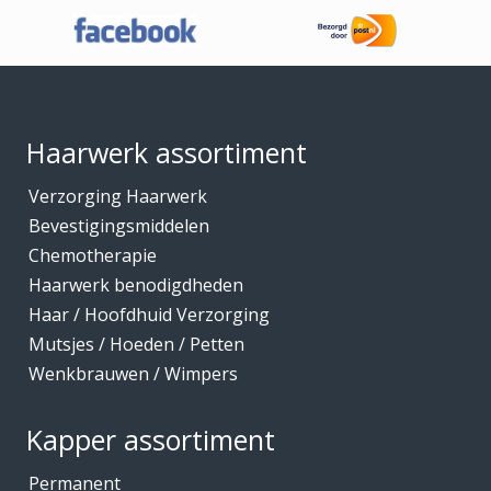
o
Haaraccessoires
t
Haarband / accessoires
€
Footer
1
Haarstukken
7
,
Haarwerk benodigdheden
1
Haarwerk assortiment
5
Haarwerken
Verzorging Haarwerk
High Heat Fiber
Bevestigingsmiddelen
Hoofdhuidverzorging
Chemotherapie
Hygiene
Haarwerk benodigdheden
Haar / Hoofdhuid Verzorging
Kammen
Mutsjes / Hoeden / Petten
Kapmantels / Verfschorten
Wenkbrauwen / Wimpers
Kappers benodigdheden
Kapperskoffers / Etuis
Kapper assortiment
Keratine Producten
Permanent