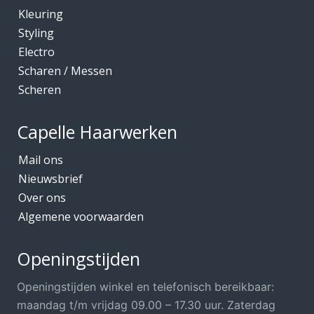
Kleuring
Kleuring
Mediceuticals bij Chemo
Styling
Electro
Mediceuticals bij Haarherstel/verzorging
Scharen / Messen
Mediceuticals bij Haaruitval
Scheren
Mediceuticals bij Hoofdhuidproblemen
Merken O.A.
Capelle Haarwerken
Meubels Voor Kapsalon
Mail ons
Mobiele Kapper
Nieuwsbrief
Over ons
Mutsjes *Opruiming*
Algemene voorwaarden
Mutsjes / Hoeden / Petten
Nacht / slaapmutsjes
Openingstijden
Nieuw in ons assortiment
Openingstijden winkel en telefonisch bereikbaar:
Ontharen
maandag t/m vrijdag 09.00 – 17.30 uur. Zaterdag