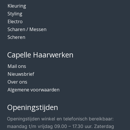
Kleuring
Kleuring
Mediceuticals bij Chemo
Styling
Electro
Mediceuticals bij Haarherstel/verzorging
Scharen / Messen
Mediceuticals bij Haaruitval
Scheren
Mediceuticals bij Hoofdhuidproblemen
Merken O.A.
Capelle Haarwerken
Meubels Voor Kapsalon
Mail ons
Mobiele Kapper
Nieuwsbrief
Over ons
Mutsjes *Opruiming*
Algemene voorwaarden
Mutsjes / Hoeden / Petten
Nacht / slaapmutsjes
Openingstijden
Nieuw in ons assortiment
Openingstijden winkel en telefonisch bereikbaar:
Ontharen
maandag t/m vrijdag 09.00 – 17.30 uur. Zaterdag