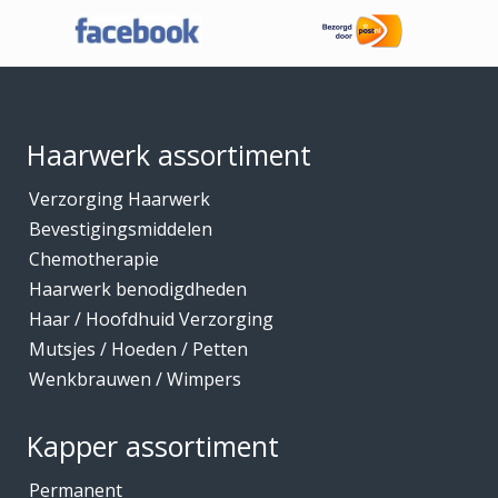
o
Haaraccessoires
t
Haarband / accessoires
€
Footer
1
Haarstukken
7
,
Haarwerk benodigdheden
1
Haarwerk assortiment
5
Haarwerken
Verzorging Haarwerk
High Heat Fiber
Bevestigingsmiddelen
Hoofdhuidverzorging
Chemotherapie
Hygiene
Haarwerk benodigdheden
Haar / Hoofdhuid Verzorging
Kammen
Mutsjes / Hoeden / Petten
Kapmantels / Verfschorten
Wenkbrauwen / Wimpers
Kappers benodigdheden
Kapperskoffers / Etuis
Kapper assortiment
Keratine Producten
Permanent