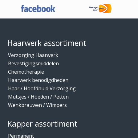
o
Haaraccessoires
t
Haarband / accessoires
€
Footer
1
Haarstukken
7
,
Haarwerk benodigdheden
1
Haarwerk assortiment
5
Haarwerken
Verzorging Haarwerk
High Heat Fiber
Bevestigingsmiddelen
Hoofdhuidverzorging
Chemotherapie
Hygiene
Haarwerk benodigdheden
Haar / Hoofdhuid Verzorging
Kammen
Mutsjes / Hoeden / Petten
Kapmantels / Verfschorten
Wenkbrauwen / Wimpers
Kappers benodigdheden
Kapperskoffers / Etuis
Kapper assortiment
Keratine Producten
Permanent