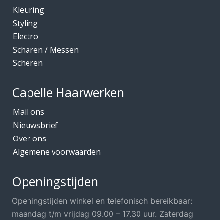
Kleuring
Kleuring
Mediceuticals bij Chemo
Styling
Electro
Mediceuticals bij Haarherstel/verzorging
Scharen / Messen
Mediceuticals bij Haaruitval
Scheren
Mediceuticals bij Hoofdhuidproblemen
Merken O.A.
Capelle Haarwerken
Meubels Voor Kapsalon
Mail ons
Mobiele Kapper
Nieuwsbrief
Over ons
Mutsjes *Opruiming*
Algemene voorwaarden
Mutsjes / Hoeden / Petten
Nacht / slaapmutsjes
Openingstijden
Nieuw in ons assortiment
Openingstijden winkel en telefonisch bereikbaar:
Ontharen
maandag t/m vrijdag 09.00 – 17.30 uur. Zaterdag