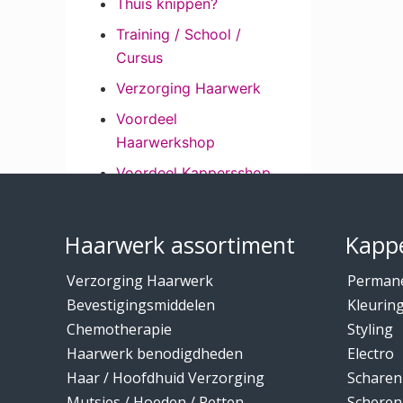
Thuis knippen?
Training / School /
Cursus
Verzorging Haarwerk
Voordeel
Haarwerkshop
Voordeel Kappersshop
Footer
Wenkbrauwen /
Wimpers
Haarwerk assortiment
Kappe
Wimpers /
Verzorging Haarwerk
Perman
Wenkbrauwen
Bevestigingsmiddelen
Kleurin
Wintercollectie mutsen
Chemotherapie
Styling
/ hoeden
Haarwerk benodigdheden
Electro
Haar / Hoofdhuid Verzorging
Scharen
Mutsjes / Hoeden / Petten
Scheren