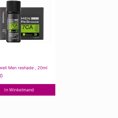
e
.
well Men reshade , 20ml
20
pagina
In Winkelmand