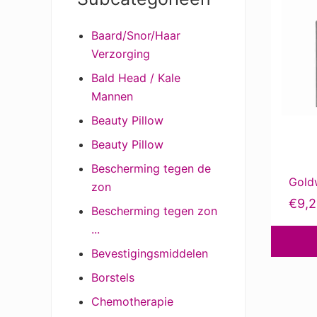
Sidebar
product
Baard/Snor/Haar
heeft
Verzorging
meerder
variaties
Bald Head / Kale
Deze
Mannen
optie
Beauty Pillow
kan
Beauty Pillow
gekozen
worden
Bescherming tegen de
Gold
op
zon
de
€
9,
Bescherming tegen zon
product
...
Bevestigingsmiddelen
Borstels
Chemotherapie