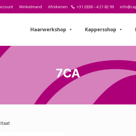
account
Winkelmand
Afrekenen
+31 (0)38 – 4 21 82 99
info@cap
Haarwerkshop
Kappersshop
7CA
ltaat